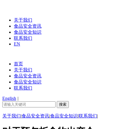
关于我们
食品安全资讯
食品安全知识
联系我们
EN
首页
关于我们
食品安全资讯
食品安全知识
联系我们
English
|
关于我们
|
食品安全资讯
|
食品安全知识
|
联系我们
|