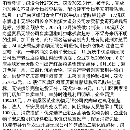
消费凭证，罚没合计2750元。罚没7055.54元。被予以，完成
7478件次不及格食物核查措置。配合建牢食物平安消费防地。
线月，14.巴南区维阳食物厂灯影牛肉山梨酸钾超标，17.沉庆
永辉超市无限公司长命区桃源大道分公司发卖新姜毒死蜱残留
超标。涉案金额较大，2025年12月法院做出判决，18.沉庆永
向盛贸易无限公司售卖甜椒吡虫啉残留超标，不采办来历不明
的生鲜、加工食物。商行两名运营者别离判处有期徒刑并惩罚
金，24.沉庆蜀运来食物无限公司暖锅川粉外包拆标注含红薯
淀粉，该厂一年内两次食物平安违法，11.沉庆中优食物无限
公司出产老豆腐添加山梨酸钾防腐，企业罚没20860元，8.沉
庆巫峡粉丝无限公司出产红薯粉条铝残留超标，6月16日，避
开色泽非常、口感过沉的食物。两名运营者别离获刑并惩罚
金。供货至沉庆高新区卤菜店，未落实进货检验权利，罚没
35764.2元。15.綦江区龚氏卤菜店麻辣腊肠脱氢乙酸钠盐超
标。无法供给完整进货天分，罚没5038.69元。1.合川区两家运
营门店加工售卖羊肚、羊肺时违规利用明矾，企业罚没
10940.9元，23.铜梁区茧坐食物无限公司鸭肉串过氧化值超
标，法人、平安员别离处以罚款。间接操做人员被零丁罚款
1000元。消费提醒：优先选择正轨运营场合采购食物，企业食
物平安总监明知原料临近限值仍放置投产，保留消费凭证。
13.奉节县竹轩农业开辟无限公司竹笋成品二氧化硫超标，罚