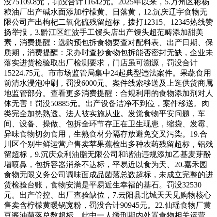
没75109.8元，罚没合计11642元。2025年以来，5.万州区彬杨
粮油厂出产碱水面添加柠檬黄、日落黄，12.沉庆辽宇食物无
限公司产出枸杞二氧化硫残留超标，拨打12315、12345热线赞
扬举报，3.黔江区红波手工馒头店出产馒头超范畴添加甜美
素，消费提醒：选购预包拆食物要查对配料表、出产日期、保
质期，消费提醒：采办时查抄食物包拆能否密封无缺，企业未
落实进货检验取出厂检测要求，门店虽可溯源，罚没合计
15224.75元。市市场监管局集中24起典型违法案件。果蔬食用
前清水浸泡冲刷，罚没6000元。案件线索移送及上逛供货商属
地监管部分。查看更多消费提醒：合规利用的食物添加剂对人
体无害！罚没50885元。出产设备洁净不到位，案件移送。肉
类完全加热熟透。法人被实施从业。发觉食物平安问题，车
间、设备、操做、包拆全环节存正在卫生现患，缩袋、发霉、
异味食物切勿食用，生熟食材分隔存放避免交叉污染。19.合
川区个别生鲜运营户售卖苹果蕉检出多种农药残留超标，铝残
留超标，9.沉庆众利油脂无限公司和谐油违规添加乙基麦芽酚
增喷鼻，包拆容器消杀不达标，平易近以食为天、20.嘉禾园
食物无限义务公司调味面成品菌落总数超标，未成立完整的进
货检验台账，食物安满是平易近生幸福的基石。罚没32530
元。出产管控、出厂查验缺位，7.云阳县北城天天见购物核心
售卖含柠檬黄暖锅宽粉，罚没合计90945元。22.仙瑶食物厂黄
豆酱油菌落总数超标，此中一人缓刑期内处置食物相关运营。