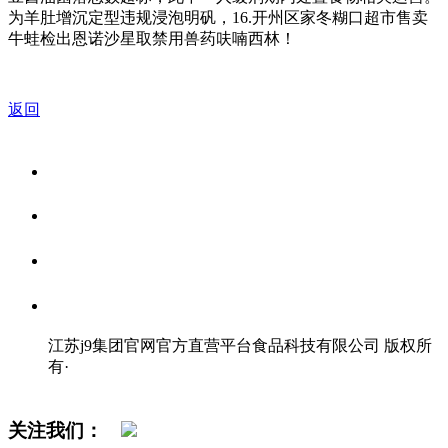
为羊肚增沉定型违规浸泡明矾，16.开州区家冬糊口超市售卖
牛蛙检出恩诺沙星取禁用兽药呋喃西林！
返回
关于我们
食品安全资讯
食品安全知识
联系我们
江苏j9集团官网官方直营平台食品科技有限公司 版权所
有
·
网站地图
关注我们：