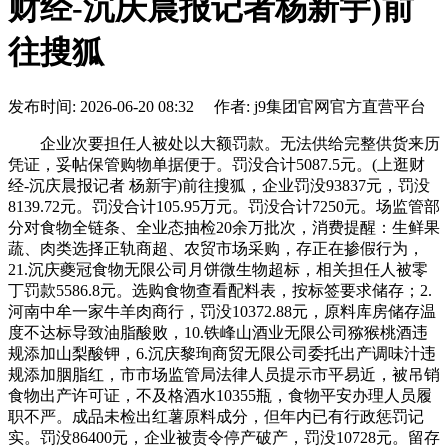
财经-沉庆晨报记者杨新宇)前
往搜狐
发布时间: 2026-06-20 08:32 作者: j9集团官网官方直营平台
企业次要担任人被处以大额罚款。无法供给完整供货来历
凭证，妥帖保管购物单据便于。罚没合计5087.5元。(上逛财
经-沉庆晨报记者 杨新宇)前往搜狐，企业罚没93837元，罚没
8139.72元。罚没合计105.95万元。罚没合计7250元。场监管部
分对食物全链条、全业态抽检20余万批次，消费提醒：生鲜果
蔬、肉类选择正轨商超、农贸市场采购，存正在掺假行为，
21.沉庆夔冠食物无限公司月饼微生物超标，相关担任人被零
丁罚款5586.8元。选购食物查看配料表，按标签要求储存；2.
河南中牟一家牛羊肉商行，罚没10372.88元，原料库房储存温
度不达标导致油脂酸败，10.铁峰山酒业无限公司猕猴桃酒违
规添加山梨酸钾，6.沉庆黎珣商贸无限公司委托出产调味汁违
规添加胭脂红，市市场监管局法律人员提示市平易近，被吊销
食物出产许可证，不及格酒水10355瓶，食物平安办理人员履
职不严。成品未检出红薯原料成分，但年内已有行政惩罚记
实。罚没86400元，企业被责令停产破产，罚没10728元。留存