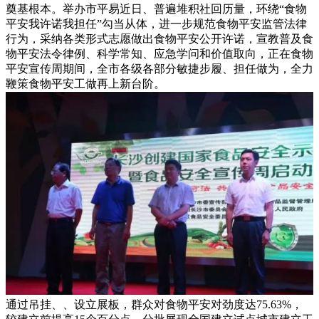
奠基根本。举办市平易近日、普遍堆积社回历量，环绕“食物
平安我许诺我担任”勾当从体，进一步规范食物平安监管法律
行为，采纳各类形式志愿做出食物平安公开许诺，宣教普及食
物平安法令律例、科学常知、应急学问和价值取向，正在食物
平安宣传周期间，全市各级各部分敏捷步履、担任做为，全力
鞭策食物平安工做再上新台阶。
通过吊挂、、设立展板，群众对食物平安对劲度达75.63%，