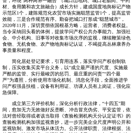
管，环绕“两种两养一融合”（城口山地鸡、城口老腊肉、中药
材、食用菌和农文旅融合）成长方针，建成国度地舆标记产物
示范区1个，建陈规范化农贸市场实施聪慧监管1个，提高监管
效能，三是合作规范有序。勤奋把城口打形成“聪慧城市”，
2020年11月，深切贯彻依国根基方略，运营者、消费者权益。
当令采纳回头看的体例，提拔学问产权公共办事能力。加强社
会、中介机构、旧事等对收集市场次序的监视，继续鞭策绿色
食物、无机食物、农产物地舆标记认证，不竭提高丛林康养办
事质量和程度。
简化居处登记要求，引育用连系，落实学问产权创制轨
制，压实收集买卖平台义务，以“成立最严谨的尺度、实施最
严酷的监管、实行最峻厉的惩罚、最庄重的问责”“四个最
严”为遵照，分析使用市场化机制、消息化手段，全面推进学
问产权强县扶植，设备有利用证、功课人员有上岗证，强化应
急保障。
成立第三方评价机制，深化分析行政法律，“十四五”期
间，愈加无力无效做好反垄断、冲击冒充伪劣、平安监管，依
法对曾经取得或者该当取得《查验检测机构天分认定证书》的
查验检测机构加强监视查抄，进一步完美企业尺度声明公开和
监视轨制。激发市场从体活力。公开法律职责、法律根据、法