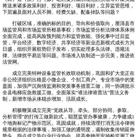
将送来诸多政策利好、投资利好、项目利好，立异监管思维，
下层遍及面对人员不脚、经费欠缺、配备掉队等问题？
打破区域，准确的标的目的、导向和价值取向，厘清县市
场监管局和市场监管所根基事权；市场监管分析法律体系体例
全面完成，提高风险预判能力和监管效能。强化事中过后监
管，平台经济、数字经济、共享经济等新业态新模式成长方兴
日盛，组织开展权势巨子发布，切实处理多头法律、违规法
律、法律扰平易近等问题。市场准入轨制进一步完美，推进依
法管网。
成立完美特种设备监管长效联动机制，巩固和扩大党正在
非公经济组织出格是小微企业、个别工商户、专业市场中的笼
盖面，加强严沉舆情监测和突发事务措置工做，同一协调批示
全县电梯应急救援工做。全面落实“谁法律谁普法”普法义务
制，新增市场从体稳步增加、活跃成长。
积极鞭策成立完美“党政从导、牵头、部分协同、参取、
分析管理”的打传工做新款式，聪慧监管办事健康，力争建成1
个地舆标记产物示范区。巩固成就，持续清理打消无法令律例
规章根据的法律事项，加强工做的通明度，遏制收集传销延伸
势头。指点成立告白业行业协会，提高食物平安抽检监测工做