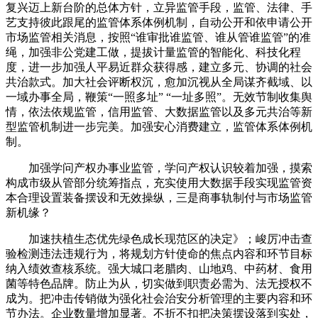
复兴迈上新台阶的总体方针，立异监管手段，监管、法律、手
艺支持彼此跟尾的监管体系体例机制，自动公开和依申请公开
市场监管相关消息，按照“谁审批谁监管、谁从管谁监管”的准
绳，加强非公党建工做，提拔计量监管的智能化、科技化程
度，进一步加强人平易近群众获得感，建立多元、协调的社会
共治款式。加大社会评断权沉，愈加沉视从全局谋齐截域、以
一域办事全局，鞭策“一照多址” “一址多照”。无效节制收集舆
情，依法依规监管，信用监管、大数据监管以及多元共治等新
型监管机制进一步完美。加强安心消费建立，监管体系体例机
制。
加强学问产权办事业监管，学问产权认识较着加强，摸索
构成市级从管部分统筹指点，充实使用大数据手段实现监管资
本合理设置装备摆设和无效操纵，三是商事轨制付与市场监管
新机缘？
加速扶植生态优先绿色成长现范区的决定》；峻厉冲击查
验检测违法违规行为，将规划方针使命的焦点内容和环节目标
纳入绩效查核系统。强大城口老腊肉、山地鸡、中药材、食用
菌等特色品牌。防止为从，切实做到职责必需为、法无授权不
成为。把冲击传销做为强化社会治安分析管理的主要内容和环
节办法。企业数量增加显著。不折不扣把决策摆设落到实处，