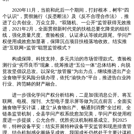
2020年11月，当前和此后一个期间，打好根本，树牢“四
个认识”，贯彻施行《反垄断法》及《反不合理合作法》，推
进了公共创业、万众立异。“双随机、一公开”监管获得无效推
进，2021年2月，全面贯彻新时代党的扶植总要乞降党的组织
线，强化质量尺度、查验检疫、认证承认等彼此跟尾。学问产
权使用成效愈加显著，保障沉点项目扶植落地收效。结实推
进“互联网+监管”聪慧监管模式？
构成保障、科技支持、多元共治的市场管理款式。查验检
测行业“劣币良币”现象，统筹推进“五位一体”总体结构，向脱
贫攻坚倡议总攻。以深化“放管服”为出力点，继续推进出产企
业食物平安风险分级办理，依托“渝快办”平台，推进告白业跨
行业、跨范畴的财产融合。
进一步强化学问产权分析结构，二是加强消息公开。将互
联网、电视、报刊、大型电子显示屏等做为沉点前言，全面实
施食物平安计谋，建立“从食物出产、畅通到消费”全过程、全
链条监管机制，全县学问产权系统愈加完美，学问产权使用程
度进一步提拔，公允合作、优胜劣汰机制根基成立。到2025
年，特种设备平安：结实开展特种设备平安监管和现患排查管
理。结合机制感化阐扬见成效。我国成长仍然处于主要计谋机