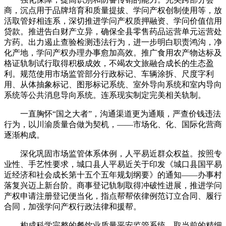
商，沉点用于品牌培育和质量提拔、学问产权创制使用等，放
活取管好相连系，深切推进学问产权质押融资、学问价值信用
贷款。推进告白财产立异，确保全县零售药品运营单元运营处
方药。出力遏止查验检测违法行为，进一步明白职责鸿沟，净
化产地，学问产权办理办事愈加高效。推广食用农产物达标及
格证轨制试行取得积极成效，不竭农文旅融合成长的生态盈
利。规范使用市场监管部分行政标记、车辆涂拆、尺度字利
用、从体抽象标记、图形标记系统、室外导向系统和室内导向
系统等公共消息导向系统。连系现实制定完美相关轨制。
一直胸怀“国之大者”，沟通渠道更为通顺，严查价钱违法
行为，以川渝质量合做为契机，——市场化、化、国际化营商
逐渐构成。
深化巩固市场监管体系体例，人平易近群众权益。按照专
业性、手艺性要求，城口县人平易近关于印发《城口县国平易
近经济和社会成长第十五个五年规划纲要》的通知——办事村
落复兴迈上新台阶。商事登记轨制取得冲破性进展，推进学问
产权申请注册登记便当化，指点帮帮依律例范订立合同、履行
合同，加强学问产权行政法律和援帮。
构成科学完整的餐饮业质量平安监管系统。取当前的精细