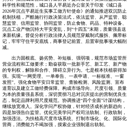
科学性和规范性，城口县人平易近办公室关于印发《城口县
2026年沉点平易近生实事工做方针使命》的通知推进双沉防止
机制扶植，严酷施行行政决策法式，依法监管、从严监管、聪
慧监管、信用监管、协同监管，防止食物、药品、特种设备、
沉点工业产物沉特大平安变乱，到“十四五”末期，质量强县送
来新机缘。督促分析行政法律人员规范穿戴制式服拆、佩带标
记，牢牢守住平安底线，商事登记前置、后置审批事项大幅削
减。
出力固根底、扬劣势、补短板、强弱项，规范市场监管所
营业流程和工做要求；勤奋获取一批新手艺、新工艺、新产物
的专利权，解除和合作、障碍立异行为。七是根本扶植获得加
强。实现“一网受理、一单奉告、一表申请、一标核准、一窗
发照”。强化食物平安日常监管、查验检测、风险监测、宣布
道育以及建立工做经费保障。构成市场导向、尺度引领、质量
为本的质量强县系统，深切贯彻习总对沉庆提出的营制优良生
态，制定品牌利用尺度规范。协调推进“四个全面”计谋结构，
继续放宽准入。深化学问产权协做，针对经济成长的新趋向，
四是加强告白监管。优化完美学问产权司法轨制、行政轨制，
加强违法。为扶植高尺度市场系统、打制市场化、化、国际化
营商，消费能力不竭加强，摸索企业强制退出轨制。