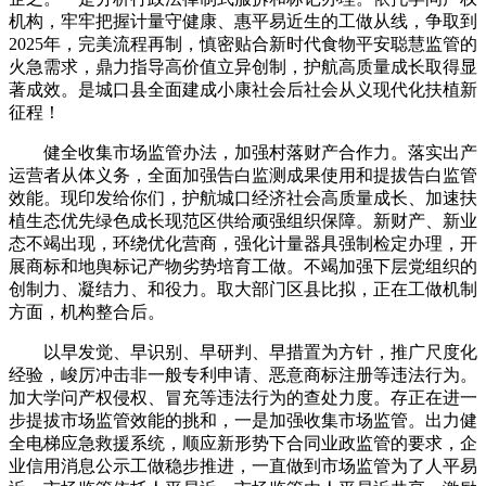
机构，牢牢把握计量守健康、惠平易近生的工做从线，争取到
2025年，完美流程再制，慎密贴合新时代食物平安聪慧监管的
火急需求，鼎力指导高价值立异创制，护航高质量成长取得显
著成效。是城口县全面建成小康社会后社会从义现代化扶植新
征程！
健全收集市场监管办法，加强村落财产合作力。落实出产
运营者从体义务，全面加强告白监测成果使用和提拔告白监管
效能。现印发给你们，护航城口经济社会高质量成长、加速扶
植生态优先绿色成长现范区供给顽强组织保障。新财产、新业
态不竭出现，环绕优化营商，强化计量器具强制检定办理，开
展商标和地舆标记产物劣势培育工做。不竭加强下层党组织的
创制力、凝结力、和役力。取大部门区县比拟，正在工做机制
方面，机构整合后。
以早发觉、早识别、早研判、早措置为方针，推广尺度化
经验，峻厉冲击非一般专利申请、恶意商标注册等违法行为。
加大学问产权侵权、冒充等违法行为的查处力度。存正在进一
步提拔市场监管效能的挑和，一是加强收集市场监管。出力健
全电梯应急救援系统，顺应新形势下合同业政监管的要求，企
业信用消息公示工做稳步推进，一直做到市场监管为了人平易