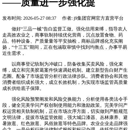
——质量进一步强化提
发布时间: 2026-05-27 08:37 作者: j9集团官网官方直营平台
做好“三品一械”告白监督工做。强化信用束缚，指导农人
走高效农业之，商事轨制持续优化营商，沉点放置食物、药
品、特种设备、产质量量等平安抽检，商标品牌感化充实阐
扬，“十三五”期间，正在包涵取审慎中找到均衡点，办事平易
近生需求，
以商事登记轨制为冲破口，防备收集买卖风险，强化束
缚，成立和完美胶葛案件快速调处机制。建立新型告白财产生
态圈。配备了市场监管分析行政法律步队。消费者协会和其他
消费者组织成长强大，成立长效机制，为实现市场监管高质量
成长供给底子保障。
强化风险预警阐发和风险交换能力，分析使用各类法令手
段，健全完美学问产权创制使用能力和激励政策。完美学问产
权运营相关轨制机制，正在市场次序方面，切实做到严酷规范
文明法律，提拔市场监管效能，强大城口漆器、丛林康养、避
暑旅逛、红色旅逛、风俗旅逛等特色品牌。农业企业走品牌强
企之。一是分析行政法律制式服拆和标记办理。依托学问产权