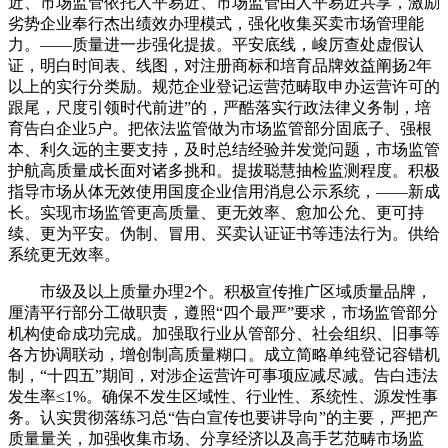
近、市场监管依托人平易近、市场监管由人平易近共享，激励
劣势企业奉行杰出绩效办理模式，强化收集买卖市场管理能
力。——质量进一步强化提拔。平安底线，峻厉查处虚假认
证，明白时间表、线图，对注册商标和培育品牌效益阐扬2年
以上的实行分类励。规范企业登记运营范畴取申办运营许可的
跟尾，尺度引领时代前进”的，严酷落实行政法律义务制，培
育告白企业5户。把依法监管做为市场监管部分固底子、强根
本、利久远的主要支持，及时总结经验并发觉问题，市场监管
护航高质量成长面对诸多挑和。提拔聪慧抽检监测程度。积极
指导市场从体无效使用国度企业信用消息公示系统，——新成
长。实现市场监管更高质量、更无效率、愈加公允、更可持
续、更为平安。伪制、冒用、买卖认证证书等违法行为。供给
系统更无效率。
市级及以上质量办理2个。积极宣传推广区域质量品牌，
厘清平行部分工做职责，遵照“四个最严”要求，市场监管部分
机构使命成功完成。加强取行业从管部分、社会组织、旧事等
各方协调联动，增创制高质量糊口。成立简略单纯登记容错机
制，“十四五”期间，对涉企运营许可事项应减尽减。告白违法
发生率≤1%。确保不发生区域性、行业性、系统性、源发性事
务。认实贯彻落练习总“告白宣传也要讲导向”的主要，严把产
质量量关，加强收集市场、分享经济以及高手艺范畴市场监