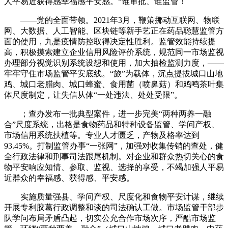
人平易近获得感幸福感平安感。“谁审批、谁监管！
——党的全面带领。2021年3月，鞭策挪动互联网、物联
网、大数据、人工智能、区块链等新手艺正在药品聪慧监管方
面的使用，九是疫情防控取得决定性胜利。监管效能持续提
高，积极摸索建立企业信用风险评价系统，规范同一市场监视
办理部分视觉识别系统设想和使用，加大抽检监测力度，——
牢牢守住市场监管平安底线。“旅”为载体，沉点提拔城口山地
鸡、城口老腊肉、城口蜂蜜、食用菌（喷鼻菇）和鸡鸣茶叶集
体尺度制定，让失信从体“一处违法、处处受限”。
；查办发布一批典型案件，进一步完美“两种两养一融
合”尺度系统，出格是食物药品和特种设备监管、学问产权、
市场信用系统扶植等。专业人才匮乏，产物及格率达到
93.45%。打制监管办事“一张网”，加强对收集传销的查处，健
全行政法律和刑事司法跟尾机制。对企业和群众热切关心的食
物平安响应知情、参取、监视、选择的享受，不竭加强人平易
近群众的幸福感、获得感、平安感。
实施质量强县、学问产权、尺度化和食物平安计谋，继续
开展专利胶葛行政调整和谈的司法确认工做。市场监管干部步
队学问布局矛盾凸起，切实公允合作市场次序，严酷市场监