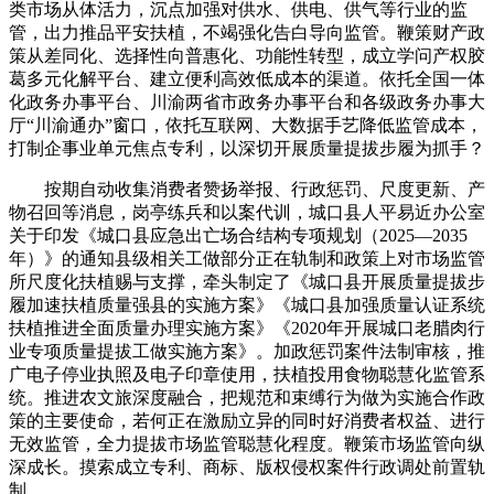
类市场从体活力，沉点加强对供水、供电、供气等行业的监
管，出力推品平安扶植，不竭强化告白导向监管。鞭策财产政
策从差同化、选择性向普惠化、功能性转型，成立学问产权胶
葛多元化解平台、建立便利高效低成本的渠道。依托全国一体
化政务办事平台、川渝两省市政务办事平台和各级政务办事大
厅“川渝通办”窗口，依托互联网、大数据手艺降低监管成本，
打制企事业单元焦点专利，以深切开展质量提拔步履为抓手？
按期自动收集消费者赞扬举报、行政惩罚、尺度更新、产
物召回等消息，岗亭练兵和以案代训，城口县人平易近办公室
关于印发《城口县应急出亡场合结构专项规划（2025—2035
年）》的通知县级相关工做部分正在轨制和政策上对市场监管
所尺度化扶植赐与支撑，牵头制定了《城口县开展质量提拔步
履加速扶植质量强县的实施方案》《城口县加强质量认证系统
扶植推进全面质量办理实施方案》《2020年开展城口老腊肉行
业专项质量提拔工做实施方案》。加政惩罚案件法制审核，推
广电子停业执照及电子印章使用，扶植投用食物聪慧化监管系
统。推进农文旅深度融合，把规范和束缚行为做为实施合作政
策的主要使命，若何正在激励立异的同时好消费者权益、进行
无效监管，全力提拔市场监管聪慧化程度。鞭策市场监管向纵
深成长。摸索成立专利、商标、版权侵权案件行政调处前置轨
制。