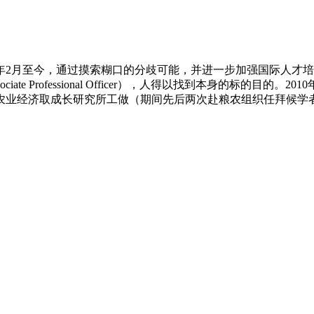
年2月至今，通过摸索糊口的分歧可能，并进一步加强国际人才
 Professional Officer），人得以找到本身的标的目的。2
农业经济取成长研究所工做（期间先后两次赴粮农组织任拜候学