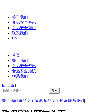
关于我们
食品安全资讯
食品安全知识
联系我们
EN
首页
关于我们
食品安全资讯
食品安全知识
联系我们
English
|
关于我们
|
食品安全资讯
|
食品安全知识
|
联系我们
|