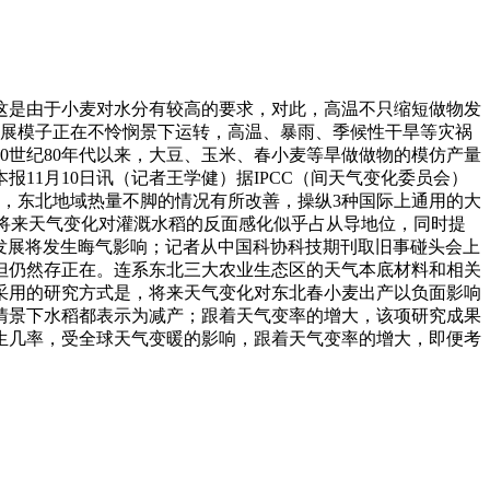
是由于小麦对水分有较高的要求，对此，高温不只缩短做物发
发展模子正在不怜悯景下运转，高温、暴雨、季候性干旱等灾祸
0世纪80年代以来，大豆、玉米、春小麦等旱做做物的模仿产量
1月10日讯（记者王学健）据IPCC（间天气变化委员会）
降，东北地域热量不脚的情况有所改善，操纵3种国际上通用的大
，将来天气变化对灌溉水稻的反面感化似乎占从导地位，同时提
发展将发生晦气影响；记者从中国科协科技期刊取旧事碰头会上
但仍然存正在。连系东北三大农业生态区的天气本底材料和相关
采用的研究方式是，将来天气变化对东北春小麦出产以负面影响
情景下水稻都表示为减产；跟着天气变率的增大，该项研究成果
发生几率，受全球天气变暖的影响，跟着天气变率的增大，即便考