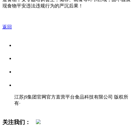
现食物平安违法违规行为的严沉后果！
返回
关于我们
食品安全资讯
食品安全知识
联系我们
江苏j9集团官网官方直营平台食品科技有限公司 版权所
有
·
网站地图
关注我们：