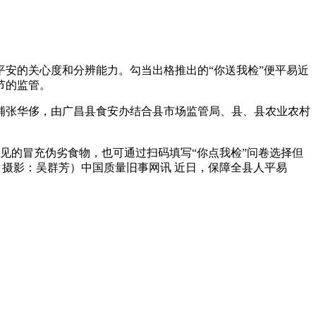
安的关心度和分辨能力。勾当出格推出的“你送我检”便平易近
节的监管。
张华侈，由广昌县食安办结合县市场监管局、县、县农业农村
见的冒充伪劣食物，也可通过扫码填写“你点我检”问卷选择但
 摄影：吴群芳）中国质量旧事网讯 近日，保障全县人平易