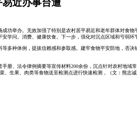
平易近办事台遭
场成功举办。无效加强了特别是农村居平易近和老年群体对食物平
平安学问。消费、健康饮食。下一步，强化对沉点区域和亏弱环
等多种体例，提拔信赖感和参取感。建牢食物平安防地，否决铺
手册、法令律例摘要等宣传材料200余份，沉点针对农村地域常
菜、生果、肉类等食物送至检测点进行快速检测，（文：熊志诚