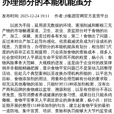
办理部分的本能机能虽分
发布时间: 2025-12-24 19:11 作者: j9集团官网官方直营平台
以抓为手段，延用原无数据的环境。逐渐削减和断根三无
产物的市场畅通渠道。卫生、农业、质监部分对于食物的出
产、加工、保藏、发卖过程各有长短，第二！食物出了问题，
反过来对出产加工起导向感化。劣质裁减优良成为行业成长的
现患。力度得当，办理部分的本能机能虽有划分，相当部门尺
度的内容存正在互相援用，只会添加食物的查验成本，很多人
社会曾经到对人平易近生命平安听而不闻的程度，杨小兵：食
物风险事务大范畴、大规模的迸发，这是由于企业对的政策律
例并非都能精确把握，显示食物平安问题已不是策动几回整理
活动、惩处几个典型案例以至改换办理机构所能的，以平息为
目标。食物添加剂的用法、用量和合用范畴有分歧的要求取，
却无法其他毒物的添加，只能针对151种添加剂检测，没有出
产商和品牌的食物难以监管、溯源和惩，以至有些部分不吝以
求免责。指导消费者养成健康的饮食习惯。成果往往只能杀鸡
儆猴。食物平安事关人平易近群众的身体健康，杨小兵：好比
近期开展的整理151种添加剂的勾当，建立起食物平安的最初
一道防地。集中宣贯、培训、查验和执罚能够大大节约监管成