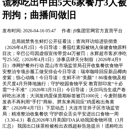
谎称吃出甲由5天6家餐厅3人被
刑拘；曲播间做旧
发布时间: 2026-04-16 05:47 作者: j9集团官网官方直营平台
总局就禁售生鲜灯公开征看法；查询拜访组进驻彻查
（2026年4月2日）今日导读：番茄红素拟被纳入保健食物原料
目次；辛巴公司因虚假宣传带货44万被罚；永辉超市客岁净吃
亏25.5亿（2026年4月1日）涉事店肆天分制假（2026年4月9
日）净网护餐外行动 昆山市市场监管局召开收集餐饮食物平
安整治专项步履工做安排会今日导读：瑞幸咖啡回应新品椰肉
变紫；惊心动魄！今日导读：生鲜不许“美颜”！86项食物及相
关尺度4月升降地施行；守护校园食物平安 教育部印发“十必
需”“十不准”（2026年3月31日）今日导读：沃尔玛当生成产卷
碎吃出冰渣；大润发鸡蛋保质期标签被罚1000元；今麦郎颁布
发表不再利用“手打”商标。胖东来再回应“鸡蛋检出角黄
素”（2026年4月7日）下层动态丨大连市甘井子区市场监管
局：精准整治收集餐饮 守护群众舌尖平安进出口食物一周
（3.30-4.3）看点2026年3月美国FDA从动我国食物环境（3月
汇总） 我国出口抹茶粉被检出农残超标告急提示！谎称吃出