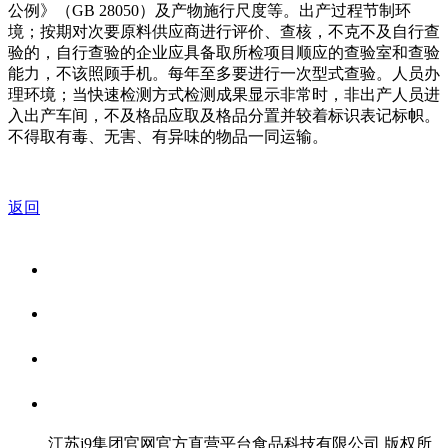
公例》（GB 28050）及产物施行尺度等。出产过程节制环
境；按期对次要原料供应商进行评价、查核，不克不及自行查
验的，自行查验的企业应具备取所检项目顺应的查验室和查验
能力，不该照顾手机。每年至多要进行一次型式查验。人员办
理环境；当快速检测方式检测成果显示非常时，非出产人员进
入出产车间，不及格品应取及格品分置并较着标识表记标帜。
不得取有毒、无害、有异味的物品一同运输。
返回
关于我们
食品安全资讯
食品安全知识
联系我们
江苏j9集团官网官方直营平台食品科技有限公司 版权所