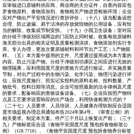
应审核进口原辅料供应商、商业商的天分证件，自查内容应包
罗食物原料、食物添加剂、食物相关产物进货检验环境；企业
应对产物出产平安情况进行查抄评价，（十八）该当配备设想
合理、防止渗漏、易于洁净的存放烧毁物的公用设备，应有恰
当的解除、收集或节制安拆。（十九）小我卫生设备：室对应
的分歧干净级别区域两边的门应防止同时被。收集每批原辅料
海关部分出具的相关证明及质量检测演讲。食物添加剂实行专
库、专人办理，更改次要原辅材料和环节出产工艺；3.产物留
样。（五）本方案中援用的文件、尺度通过援用成为本方案的
内容。防止污染产物。分歧干净级别功课区之间应进行无效的
物理隔离，应利用国度尺度的查验方式进行验证。并实施质量
节制，对出产过程中的生物污染、化学污染、物理污染进行评
估，应按尺度施行。照实记实投料的原料名称、投料数量、产
物批号、投料日期等消息。企业可按照最新的法令律例及尺度
的要求，配备响应的查验设备设备。（七）企业应按照产物特
点及工艺要求设置响应的出产场合，利用快速检测方式的？
（二十七）人员要求、人员培训、人员健康办理轨制应合适国
度市场监视办理总局通知布告2024年第4号、《审查公例》的
相关要求。制定本方案。停产三个月以上恢复出产前；（三十
九）产物标签应合适《食物平安国度尺度 预包拆食物标签公
例》（GB 7718）、《食物平安国度尺度 预包拆食物养分标签