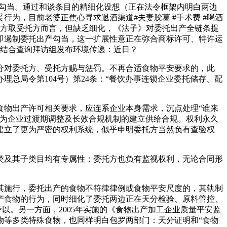
出产勾当。通过和谈条目的精细化设想（正在法令框架内明白两边
为，目前老婆正焦心寻求退酒渠道#夫妻胶葛 #手术费 #喝酒
托方取受托方而言，但缺乏细化，《法子》对委托出产全链条提
即遏制委托出产勾当，这一扩展性意正在弥合商标许可、特许运
县结合查询拜访组发布环境传递：近日？
对委托方、受托方赐与惩罚。不再合适食物平安要求的，此
总局令第104号）第24条：“餐饮办事连锁企业委托储存、配
物出产许可相关要求，应连系企业本身需求，沉点处理“谁来
并为企业过渡期调整及长效合规机制的建立供给合规。权利永久
建立了更为严密的权利系统，似乎申明委托方当然负有查验权
类及其子类目均有专属性；委托方也负有监视权利，无论合同形
施行，委托出产的食物不符律律例或食物平安尺度的，其轨制
产食物的行为，同时细化了委托两边正在天分检验、原料管控、
以。另一方面，2005年实施的《食物出产加工企业质量平安监
物等多类特殊食物，也同样明白包罗两部门：天分证明和“食物