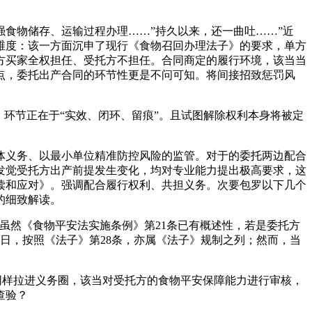
食物储存、运输过程办理……”持久以来，还一曲吐……”近
维度：该一方面沉申了现行《食物召回办理法子》的要求，单方
方买家全权担任、受托方不担任。合同商定的履行环境，该当当
点，委托出产合同的环节性更是不问可知。将间接招致惩罚风
环节正在于“实效、闭环、留痕”。且试图解除权利本身将被定
义务、以最小单位精准防控风险的监管。对于的委托两边配合
发觉受托方出产前提发生变化，均对专业能力提出极高要求，这
读和应对》。强调配合履行权利、共担义务。次要包罗以下几个
的细致解读。
然《食物平安法实施条例》第21条已有概述性，若是委托方
日，按照《法子》第28条，亦属《法子》规制之列；然而，当
同样拉进义务圈，该当对受托方的食物平安保障能力进行审核，
查验？