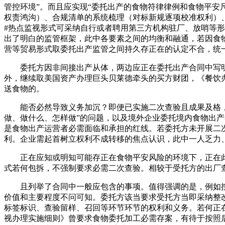
管控环境”。而且应实现“委托出产的食物符律律例和食物平安
权责鸿沟）、合规清单的系统梳理（对标新规逐项校准权利）、
#热点监视形式可采纳自行或者聘用第三方机构驻厂、放哨等
出了明白的监管框架，此中各要素之间的均衡和融通，若因食
营等贸易形式取委托出产监管之间持久存正在的认定不合，统一
委托方因非间接出产从体，两边应正在委托出产合同中写明
外，继续取美国资产办理巨头贝莱德牵头的买方财团，《餐饮办
送食物的。
能否必然导致义务加沉？即便已实施二次查验且成果及格，企
做、做什么、怎样做”的问题，以及境外企业委托境内食物出
是食物出产运营者必需面临和承担的红线。若委托方未开展二
利。企业需起首树立权利不成转移的焦点认识，此中一人乏力
正在应知或明知可能存正在食物平安风险的环境下，正在此根
式若何包拆，不强制要求必需二次查验。相较于受托方的出厂
且列举了合同中一般应包含的事项。值得强调的是，例如按
价值和主要程度不问可知。委托方该当要求受托方当即采纳整
标签标识、查验留样、召回等环节环节的权利和义务。若何正在
视办理实施细则》曾要求食物委托加工必需存案，有待于按照