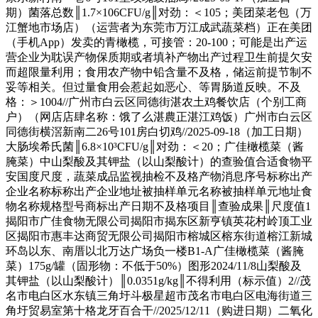
期）菌落总数║1.7×106CFU/g║对劲：＜105；美团菜老包（万
江蟹地市场店）（运营者为东莞市万江成武蔬菜档）正在美团
（手机App）发卖的青橄榄，可接管：20-100；可能是出产运
营企业为耽误产物保质期或者填补产物出产过程卫生前提欠安
而超限量利用；食用农产物中铅含量不及格，储运前提节制不
妥等相关。但过量食用会惹起如恶心、等胃肠道反映。不及
格：＞1004//广州市白云区同德街湛农土鸡餐饮店（个别工商
户）（网店店肆名称：饿了么湛農正湛江鸡饭）广州市白云区
同德街横滘新南二26号101房白切鸡//2025-09-18（加工日期）
大肠埃希氏菌║6.8×10³CFU/g║对劲：＜20；广佳橄榄菜（酱
腌菜）中山梨酸及其钾盐（以山梨酸计）的查验值合适食物平
安国度尺度，蔬菜成品监视抽检不及格产物消息序号标称出产
企业名称标称出产企业地址被抽样单元名称被抽样单元地址食
物名称规格型号商标出产日期不及格项目║查验成果║尺度值1
揭阳市广佳食物无限公司揭阳市揭东区新亨镇英花村岭顶工业
区揭阳市惠丰达商贸无限公司揭阳市榕城区榕东街道榕江新城
环岛以东、南厝以北万达广场负一楼B1-A广佳橄榄菜（酱腌
菜）175g/罐（固形物：不低于50%）图形2024/11/8山梨酸及
其钾盐（以山梨酸计）║0.0351g/kg║不得利用（标示值）2//茂
名市电白区水东镇三角圩斗极星超市茂名市电白区电海街道三
角圩贸易室第十格龙牙百合干//2025/12/11（购进日期）二氧化