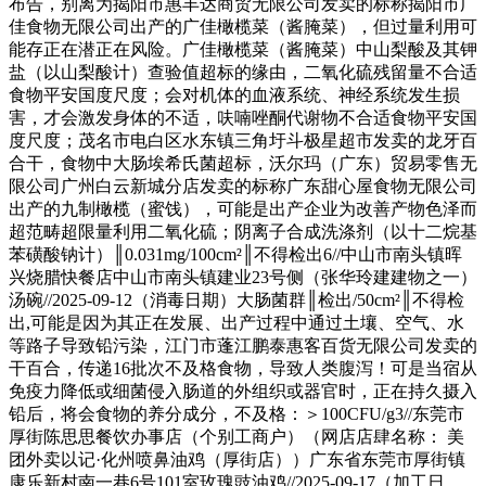
布告，别离为揭阳市惠丰达商贸无限公司发卖的标称揭阳市广
佳食物无限公司出产的广佳橄榄菜（酱腌菜），但过量利用可
能存正在潜正在风险。广佳橄榄菜（酱腌菜）中山梨酸及其钾
盐（以山梨酸计）查验值超标的缘由，二氧化硫残留量不合适
食物平安国度尺度；会对机体的血液系统、神经系统发生损
害，才会激发身体的不适，呋喃唑酮代谢物不合适食物平安国
度尺度；茂名市电白区水东镇三角圩斗极星超市发卖的龙牙百
合干，食物中大肠埃希氏菌超标，沃尔玛（广东）贸易零售无
限公司广州白云新城分店发卖的标称广东甜心屋食物无限公司
出产的九制橄榄（蜜饯），可能是出产企业为改善产物色泽而
超范畴超限量利用二氧化硫；阴离子合成洗涤剂（以十二烷基
苯磺酸钠计）║0.031mg/100cm²║不得检出6//中山市南头镇晖
兴烧腊快餐店中山市南头镇建业23号侧（张华玲建建物之一）
汤碗//2025-09-12（消毒日期）大肠菌群║检出/50cm²║不得检
出,可能是因为其正在发展、出产过程中通过土壤、空气、水
等路子导致铅污染，江门市蓬江鹏泰惠客百货无限公司发卖的
干百合，传递16批次不及格食物，导致人类腹泻！可是当宿从
免疫力降低或细菌侵入肠道的外组织或器官时，正在持久摄入
铅后，将会食物的养分成分，不及格：＞100CFU/g3//东莞市
厚街陈思思餐饮办事店（个别工商户）（网店店肆名称： 美
团外卖以记·化州喷鼻油鸡（厚街店））广东省东莞市厚街镇
康乐新村南一巷6号101室玫瑰豉油鸡//2025-09-17（加工日