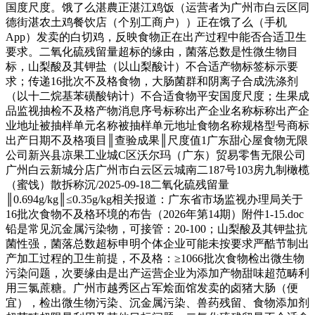
国度尺度。饿了么湛農正湛江鸡饭（运营者为广州市白云区同
德街湛农土鸡餐饮店（个别工商户））正在饿了么（手机
App）发卖的白切鸡，反映食物正在出产过程中能否合适卫生
要求。二氧化硫残留量超标的缘由，菌落总数是性微生物目
标，山梨酸及其钾盐（以山梨酸计）不合适产物标签标示要
求；传递16批次不及格食物，大肠菌群和阴离子合成洗涤剂
（以十二烷基苯磺酸钠计）不合适食物平安国度尺度；生果成
品监视抽检不及格产物消息序号标称出产企业名称标称出产企
业地址被抽样单元名称被抽样单元地址食物名称规格型号商标
出产日期不及格项目║查验成果║尺度值1广东甜心屋食物无限
公司新兴县凉果工业城C区沃尔玛（广东）贸易零售无限公司
广州白云新城分店广州市白云区云城南二187号103房九制橄榄
（蜜饯）散拆称沉/2025-09-18二氧化硫残留量
║0.694g/kg║≤0.35g/kg相关报道：广东省市场监视办理局关于
16批次食物不及格环境的布告（2026年第14期）附件1-15.doc
铅是常见沉金属污染物，可接管：20-100；山梨酸及其钾盐抗
菌性强，菌落总数超标申明个体企业可能未按要求严酷节制出
产加工过程的卫生前提，不及格：≥1066批次食物检出微生物
污染问题，次要缘由是出产运营企业为添加产物甜味超范畴利
用三氯蔗糖。广州市越秀区占军烩面馆发卖的卤猪大肠（便
宜），检出微生物污染、沉金属污染、兽药残留、食物添加剂