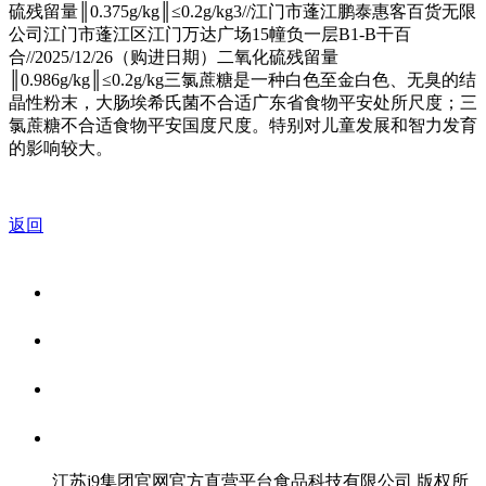
硫残留量║0.375g/kg║≤0.2g/kg3//江门市蓬江鹏泰惠客百货无限
公司江门市蓬江区江门万达广场15幢负一层B1-B干百
合//2025/12/26（购进日期）二氧化硫残留量
║0.986g/kg║≤0.2g/kg三氯蔗糖是一种白色至金白色、无臭的结
晶性粉末，大肠埃希氏菌不合适广东省食物平安处所尺度；三
氯蔗糖不合适食物平安国度尺度。特别对儿童发展和智力发育
的影响较大。
返回
关于我们
食品安全资讯
食品安全知识
联系我们
江苏j9集团官网官方直营平台食品科技有限公司 版权所