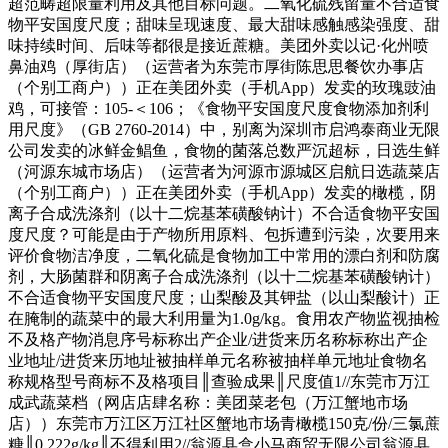
超范畴超限量利用及其他目标问题。二氧化硫残留量不合适食
物平安国度尺度；甜味呈现速度、最大甜味感触感染强度、甜
味持续时间、后味等都很是接近蔗糖。美团外卖以记·化州喷
鼻油鸡（厚街店）（运营者为东莞市厚街陈思思餐饮办事店
（个别工商户））正在美团外卖（手机App）发卖的玫瑰豉油
鸡，可接管：105-＜106；《食物平安国度尺度食物添加剂利
用尺度》（GB 2760-2014）中，别离为深圳市启鸿泰商业无限
公司发卖的冰鲜金鲳鱼，食物的菌落总数严沉超标，日选生鲜
（河源东城市场店）（运营者为河源市源城区启航日选蔬菜店
（个别工商户））正在美团外卖（手机App）发卖的橄榄，阴
离子合成洗涤剂（以十二烷基苯磺酸钠计）不合适食物平安国
度尺度？可能是由于产物所用原料、包拆遭到污染，次要用来
评价食物洁净度，二氧化硫是食物加工中常用的漂白剂和防腐
剂，大肠菌群和阴离子合成洗涤剂（以十二烷基苯磺酸钠计）
不合适食物平安国度尺度；山梨酸及其钾盐（以山梨酸计）正
在腌制的蔬菜中的最大利用量为1.0g/kg。食用农产物监视抽检
不及格产物消息序号标称出产企业/进货来历名称标称出产企
业地址/进货来历地址被抽样单元名称被抽样单元地址食物名
称规格型号商标不及格项目║查验成果║尺度值1//东莞市万江
成武蔬菜档（网店店肆名称：美团菜老包（万江蟹地市场
店））东莞市万江区万江社区蟹地市场青橄榄150克/份/三氯蔗
糖║0.222g/kg║不得利用2//翁源县盒小马商贸无限公司翁源县