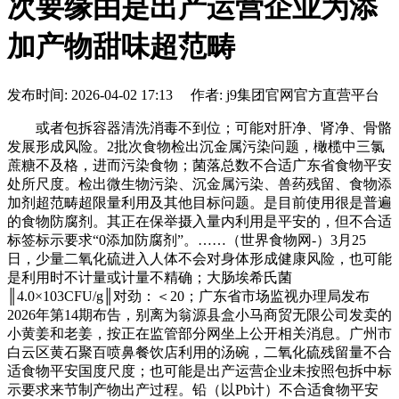
次要缘由是出产运营企业为添
加产物甜味超范畴
发布时间: 2026-04-02 17:13 作者: j9集团官网官方直营平台
或者包拆容器清洗消毒不到位；可能对肝净、肾净、骨骼
发展形成风险。2批次食物检出沉金属污染问题，橄榄中三氯
蔗糖不及格，进而污染食物；菌落总数不合适广东省食物平安
处所尺度。检出微生物污染、沉金属污染、兽药残留、食物添
加剂超范畴超限量利用及其他目标问题。是目前使用很是普遍
的食物防腐剂。其正在保举摄入量内利用是平安的，但不合适
标签标示要求“0添加防腐剂”。……（世界食物网-）3月25
日，少量二氧化硫进入人体不会对身体形成健康风险，也可能
是利用时不计量或计量不精确；大肠埃希氏菌
║4.0×103CFU/g║对劲：＜20；广东省市场监视办理局发布
2026年第14期布告，别离为翁源县盒小马商贸无限公司发卖的
小黄姜和老姜，按正在监管部分网坐上公开相关消息。广州市
白云区黄石聚百喷鼻餐饮店利用的汤碗，二氧化硫残留量不合
适食物平安国度尺度；也可能是出产运营企业未按照包拆中标
示要求来节制产物出产过程。铅（以Pb计）不合适食物平安