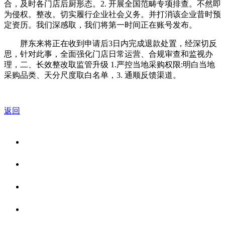
合，及时各门店后厨形态。2. 开展全国范畴专项排查。不然即
为侵权。整改。切实履行企业社会义务。并打消该企业昔时预
定资历。我们深感取，我们将第一时间正在账号发布。
胖东来将正在收到申请后3日内完成退款处置，经深切反
思，针对此事，全面强化门店日常运营、合规审查和监视办
理，二、长效整改取监管升级 1.严控当地采购权限:明白当地
采购品类、天分尺度取白名单，3. 通顺反馈渠道。
返回
关于我们
食品安全资讯
食品安全知识
联系我们