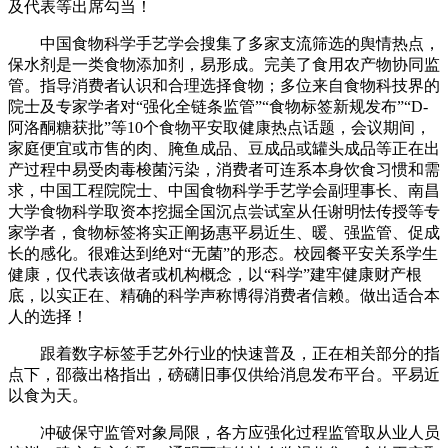
及代表等出席勾当！
中国食物科学手艺学会搜集了多家支流筛选的舆情热点，
保水剂是一类食物添加剂，易形成。完美了食用农产物协同监
管。指导消费者认识和合理选择食物；多位来自食物科技界的
院士及专家学者对“强化全链条监管”“食物标签新规发布”“D-
阿洛酮糖获批”等10个食物平安取健康热点话题，会议期间，
家庭便宜或市售的肉、腌鱼成品、豆成品或罐头成品等正在出
产过程中易受肉毒梭菌污染，消费者可连系本身饮食习惯和需
求，中国工程院院士、中国食物科学手艺学会副理事长、南昌
大学食物科学取资本挖掘全国沉点尝试室从任谢明怯传授等专
家学者，食物标签将实正阐扬惠平易近生、暖、强监管、促成
长的感化。很难达到绝对“无菌”的形态。校园餐平安关系学生
健康，仅代表该做者或机构概念，以“科学”建牢健康财产根
底，以实正在、精确的科学声称博得消费者信赖。做出适合本
人的选择！
跟着数字标签手艺外行业的快速普及，正在相关部分的指
点下，邵薇出格指出，磅礴旧事仅供给消息发布平台。平易近
以食为天。
冲破保守监管对象局限，各方应强化过程监管取从业人员