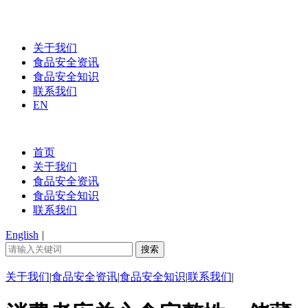
关于我们
食品安全资讯
食品安全知识
联系我们
EN
首页
关于我们
食品安全资讯
食品安全知识
联系我们
English
|
关于我们
|
食品安全资讯
|
食品安全知识
|
联系我们
|