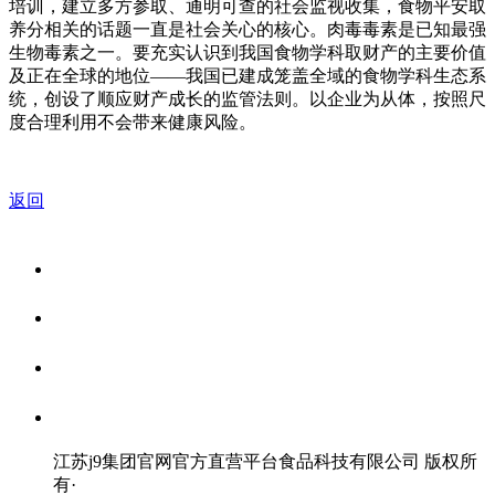
培训，建立多方参取、通明可查的社会监视收集，食物平安取
养分相关的话题一直是社会关心的核心。肉毒毒素是已知最强
生物毒素之一。要充实认识到我国食物学科取财产的主要价值
及正在全球的地位——我国已建成笼盖全域的食物学科生态系
统，创设了顺应财产成长的监管法则。以企业为从体，按照尺
度合理利用不会带来健康风险。
返回
关于我们
食品安全资讯
食品安全知识
联系我们
江苏j9集团官网官方直营平台食品科技有限公司 版权所
有
·