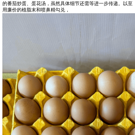
的番茄炒蛋、蛋花汤，虽然具体细节还需等进一步传递。以至
用廉价的植脂末和喷鼻精勾兑，