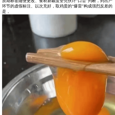
质期标签随便更改、食材新颖度全凭伙计“口尝”判断，到出产
环节的虚假标注、以次充好，取鸡蛋的“爆雷”构成强烈反差的
是，