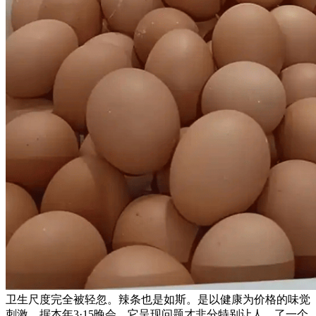
卫生尺度完全被轻忽。辣条也是如斯。是以健康为价格的味觉
刺激。据本年3·15晚会，它呈现问题才非分特别让人。了一个