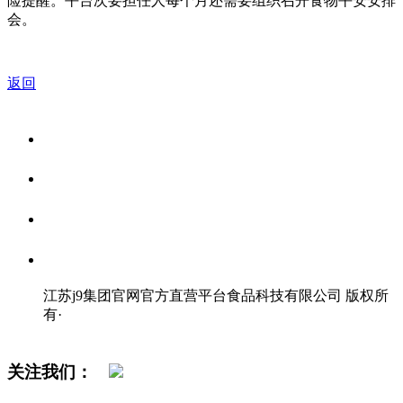
险提醒。平台次要担任人每个月还需要组织召开食物平安安排
会。
返回
关于我们
食品安全资讯
食品安全知识
联系我们
江苏j9集团官网官方直营平台食品科技有限公司 版权所
有
·
网站地图
关注我们：