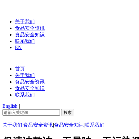
关于我们
食品安全资讯
食品安全知识
联系我们
EN
首页
关于我们
食品安全资讯
食品安全知识
联系我们
English
|
关于我们
|
食品安全资讯
|
食品安全知识
|
联系我们
|