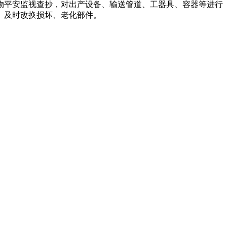
物平安监视查抄，对出产设备、输送管道、工器具、容器等进行
。及时改换损坏、老化部件。