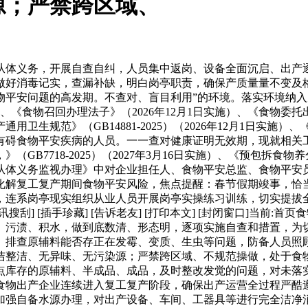
源；严禁跨区域、
体义务，开展自查自纠，人员集中返岗、设备全面沉启、出产逐
做好消毒记实，查漏补缺，明白岗亭职责，确保产质量量不变及
物平安问题的高发期。不查对、盲目利用”的环境。落实环境纳
、《食物召回办理法子》（2026年12月1日实施）、《食物委托
通用卫生规范》（GB14881-2025）（2026年12月1日实
有碍食物平安疾病的人员。一一查对健康证明无效期，现就相关
718-2025）（2027年3月16日实施）、《预包拆食物养分标签
从体义务监视办理》中对企业担任人、食物平安总监、食物平安
化解复工复产期间食物平安风险，焦点提醒：春节假期竣事，恰
，连系岗亭现实组织从业人员开展岗亭实操练习训练，切实提拔
] [插手珍藏] [告诉老友] [打印本文] [封闭窗口]当前:
、污渍、积水，做到底数清、形态明，逐项实施自查和措置，为
。排查原辅料能否存正在发霉、变质、生虫等问题，防备人员照
洁整洁、无异味、无污染源；严禁跨区域、不规范操做，处于食物
点库存的原辅料、半成品、成品，及时整改发觉的问题，对未落
食物出产企业连续进入复工复产阶段，确保出产运营全过程严酷
加强自备水源办理，对出产设备、车间、工器具等进行完全洁净