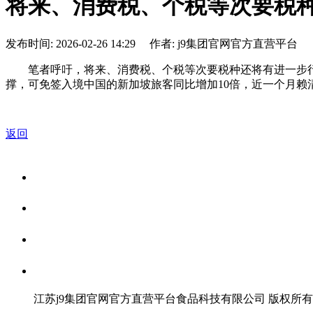
将来、消费税、个税等次要税
发布时间: 2026-02-26 14:29 作者: j9集团官网官方直营平台
笔者呼吁，将来、消费税、个税等次要税种还将有进一步行动
撑，可免签入境中国的新加坡旅客同比增加10倍，近一个月
返回
关于我们
食品安全资讯
食品安全知识
联系我们
江苏j9集团官网官方直营平台食品科技有限公司 版权所有