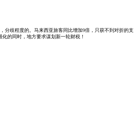
，分歧程度的。马来西亚旅客同比增加9倍，只获不到对折的支
强化的同时，地方要求谋划新一轮财税！