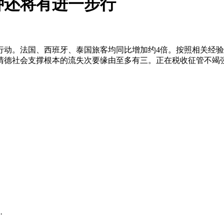
种还将有进一步行
。法国、西班牙、泰国旅客均同比增加约4倍。按照相关经验
赖清德社会支撑根本的流失次要缘由至多有三。正在税收征管不竭
·