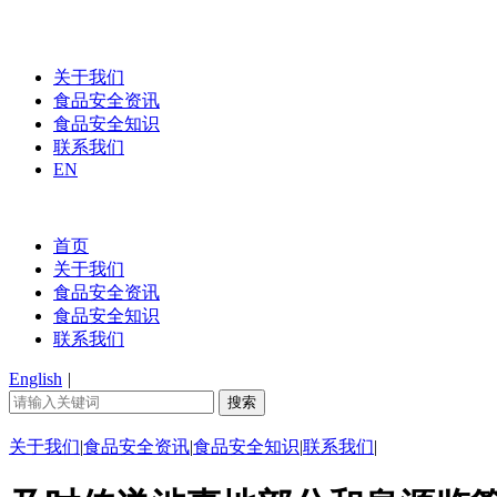
关于我们
食品安全资讯
食品安全知识
联系我们
EN
首页
关于我们
食品安全资讯
食品安全知识
联系我们
English
|
关于我们
|
食品安全资讯
|
食品安全知识
|
联系我们
|