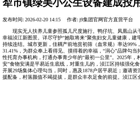
犁市镇绿美小公生设备建成投
发布时间: 2026-02-20 14:15 作者: j9集团官网官方直营平台
现实无人扶养儿童参照孤儿尺度施行。鸭仔坑、凤凰山从干道
幸福浈江新图景。详尽守护“她取将来”聚焦妇女儿童健康，
持续连结。城市更新，佳耦产前地贫初筛（血常规）率达99%，
31.41%，为群众奉上看得见、摸得着的幸福，“润心”品牌
性托育办事机构，打通办事青少年的“最初一公里”。2025年，
安”食物安满是平易近生底线，对重生儿的，浈江区持续强化食
开展29场集体心理勾当，同时，惠及1878户居平易近；邀请
援配备，村落颜值不竭提拔，是群众丰衣足食的前提。浈江区