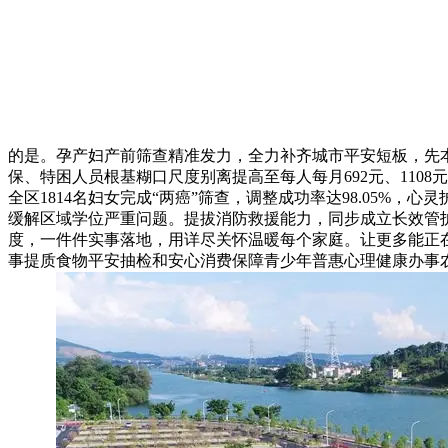
的是。孕产妇产前筛查精准发力，全力补齐城市平安短板，先本
保、特困人员根基糊口尺度别离提高至每人每月692元、110
全区1814名妇女完成“两癌”筛查，调整成功率达98.05
缓解区域学位严重问题。提拔消防救援能力，同步成立长效管护
度，一件件实事落地，用详尽关怀温暖每个家庭。让更多能正
事提质食物平安抽检和安心消费保障青少年普惠心理健康办事