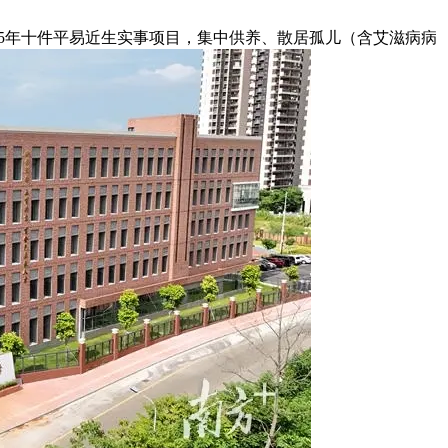
025年十件平易近生实事项目，集中供养、散居孤儿（含艾滋病病