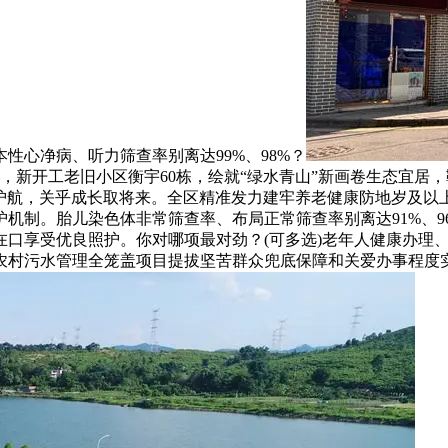
性心净病、听力筛查率别离达99%、98%？
8元，新开工老旧小区衡宇60栋，绘就“绿水青山”新画卷生态宜
%，心灵护航，关乎成长取将来。全区精准发力建牢养老健康防地岁及
机制。胎儿染色体非常筛查率、布局正常筛查率别离达91%、9
在口享受优良照护。你对哪项最对劲？(可多选)老年人健康办理
农村污水管理全笼盖项目提拔坚苦群众兜底保障和关爱办事程度