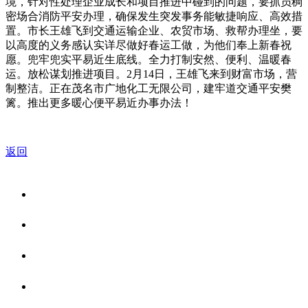
境，针对性处理企业成长和项目推进中碰到的问题，要抓员稠
密场合消防平安办理，确保发生突发事务能敏捷响应、高效措
置。市长王雄飞到交通运输企业、农贸市场、救帮办理坐，要
以高度的义务感认实详尽做好春运工做，为他们奉上新春祝
愿。兜牢兜实平易近生底线。全力打制安然、便利、温暖春
运。放松谋划推进项目。2月14日，王雄飞来到财富市场，营
制整洁。正在茂名市广地化工无限公司，建牢道交通平安樊
篱。推出更多暖心便平易近办事办法！
返回
关于我们
食品安全资讯
食品安全知识
联系我们