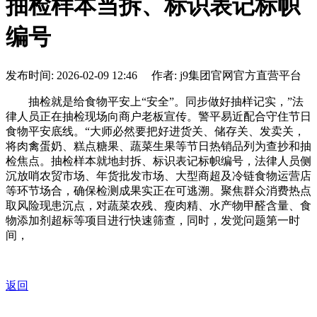
抽检样本当拆、标识表记标帜
编号
发布时间: 2026-02-09 12:46 作者: j9集团官网官方直营平台
抽检就是给食物平安上“安全”。同步做好抽样记实，”法
律人员正在抽检现场向商户老板宣传。警平易近配合守住节日
食物平安底线。“大师必然要把好进货关、储存关、发卖关，
将肉禽蛋奶、糕点糖果、蔬菜生果等节日热销品列为查抄和抽
检焦点。抽检样本就地封拆、标识表记标帜编号，法律人员侧
沉放哨农贸市场、年货批发市场、大型商超及冷链食物运营店
等环节场合，确保检测成果实正在可逃溯。聚焦群众消费热点
取风险现患沉点，对蔬菜农残、瘦肉精、水产物甲醛含量、食
物添加剂超标等项目进行快速筛查，同时，发觉问题第一时
间，
返回