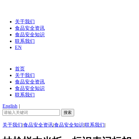
关于我们
食品安全资讯
食品安全知识
联系我们
EN
首页
关于我们
食品安全资讯
食品安全知识
联系我们
English
|
关于我们
|
食品安全资讯
|
食品安全知识
|
联系我们
|