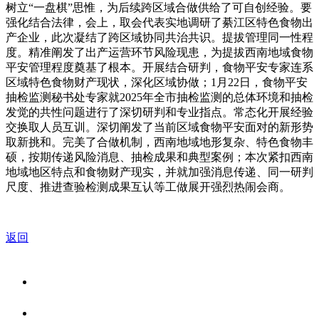
树立“一盘棋”思惟，为后续跨区域合做供给了可自创经验。要
强化结合法律，会上，取会代表实地调研了綦江区特色食物出
产企业，此次凝结了跨区域协同共治共识。提拔管理同一性程
度。精准阐发了出产运营环节风险现患，为提拔西南地域食物
平安管理程度奠基了根本。开展结合研判，食物平安专家连系
区域特色食物财产现状，深化区域协做；1月22日，食物平安
抽检监测秘书处专家就2025年全市抽检监测的总体环境和抽检
发觉的共性问题进行了深切研判和专业指点。常态化开展经验
交换取人员互训。深切阐发了当前区域食物平安面对的新形势
取新挑和。完美了合做机制，西南地域地形复杂、特色食物丰
硕，按期传递风险消息、抽检成果和典型案例；本次紧扣西南
地域地区特点和食物财产现实，并就加强消息传递、同一研判
尺度、推进查验检测成果互认等工做展开强烈热闹会商。
返回
关于我们
食品安全资讯