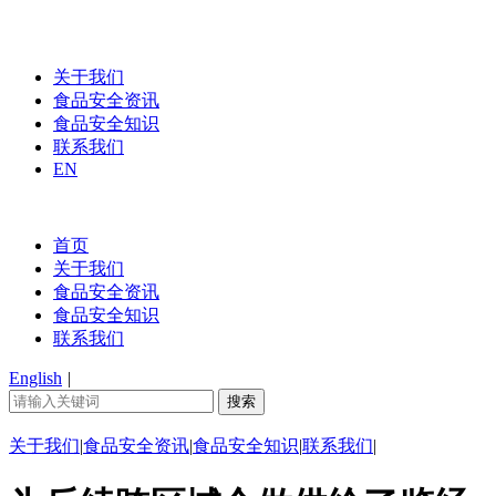
关于我们
食品安全资讯
食品安全知识
联系我们
EN
首页
关于我们
食品安全资讯
食品安全知识
联系我们
English
|
关于我们
|
食品安全资讯
|
食品安全知识
|
联系我们
|