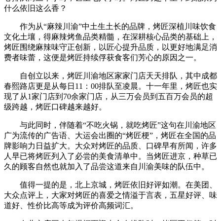
什么依旧这么香？
作为从“麻辣川渝”中土生土长的品牌，烤匠深植川味饮食
文化土壤，得麻辣烤鱼品类精髓，在深耕核心品类的基础上，
烤匠围绕麻辣味守正创新，以匠心提升品质，以更好地满足消
费者味蕾，这便是烤匠持续俘获食客们芳心的原因之一。
自创立以来，烤匠川渝地区家家门店天天排队，其中成都
春熙路店更是从每日11：00排队至凌晨。十一年里，烤匠也实
现了从1家门店到70余家门店，从三万会员到五百万会员的超
级跨越，烤匠口碑越来越好。
与此同时，伴随着“不吃火锅，就吃烤匠”这句在川渝地区
广为流传的广告语、大运会出圈的“烤匠梗”，烤匠在全国的品
牌影响力日益扩大。大众对烤匠的品质、口碑早有所闻，许多
人早已将烤匠列入了必尝的美食清单中。当烤匠进京，种草已
久的顾客自然也就加入了品尝这道来自川渝美味的队伍中。
值得一提的是，北上京城，烤匠依旧好评如潮。在美团、
大众点评上，大家对烤匠的喜爱之情溢于言表，五星好评、味
道好、性价比高等成为评价高频词汇。