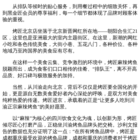
从排队等候时的贴心服务，到用餐过程中的细致关怀，再
到黑金匠会员的尊享福利，每一个细节都体现了品牌对顾客体
验的重视。
烤匠北京店坐落于北京新晋网红所在地——朝阳合生汇21
区，这里也是亚洲最大的室内主题街区。在这里，新潮的网红
小吃和各色传统美食，大街小巷、五花八门，各种价位、各种
地域乃至跨国界的美食应有尽有。
在这样一个美食云集、竞争激烈的环境中，烤匠麻辣烤鱼
脱颖而出，成为食客们口口相传的佳肴、“排队王”，离不开高
品质、好口碑与极致服务的加持。
当然，从川渝走向北京，背后不仅仅是烤匠要全国化的开
始，更是源自无数美食爱好者内心深处的呼唤，是双方对美食
纯粹热爱的传递。烤匠进京，承载着的正是“让更多人吃到川
渝正宗麻辣烤鱼”的美好愿景。
以“麻辣”为核心的四川饮食文化为魂，以创新为形，烤匠
倾尽匠心打磨产品，正稳坐川渝烤鱼品牌头把交椅。沙利文报
告的数据也充分证明了这一点：“在所有烤鱼品牌中，烤匠是
成都重庆最受欢迎的烤鱼品牌，成都和重庆的消费者对于烤匠