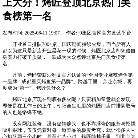
上大分！烤匠登顶北京热门美
食榜第一名
发布时间: 2025-06-11 19:07 作者: j9集团官网官方直营平台
开业首日排队700+桌、国庆期间持续火爆，而当所有人
都以为这只是新店开业昙花一现的时候，烤匠北京店却凭借自
身实力打破了质疑，一跃成为大众点评北京热门美食榜第一
名。
此前，烤匠荣获沙利文官方认证的“全国专业麻辣烤鱼第
一品牌”“成都重庆烤鱼第一品牌”。跨越千里，奔赴京城，再
度成为“第一”，烤匠凭什么？
烤匠北京店现在到底有多火呢？只要稍加留意就会发现，
即便是在工作日的上午，朝阳合生汇里的烤匠门店前排队取号
的人也是络绎不绝。
没有网红装修、没有促销噱头，也不靠浮夸的服务与招揽
吸引眼球，仅仅凭着对每一道菜品的极度考究，就让很多人甘
心排队两三个小时，甚至七八小时。烤匠跨越千里，到北京为