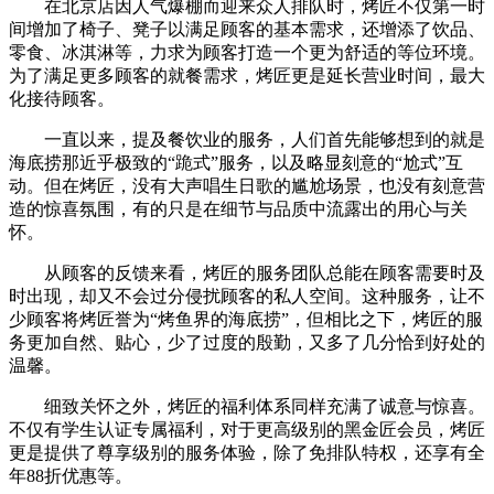
在北京店因人气爆棚而迎来众人排队时，烤匠不仅第一时
间增加了椅子、凳子以满足顾客的基本需求，还增添了饮品、
零食、冰淇淋等，力求为顾客打造一个更为舒适的等位环境。
为了满足更多顾客的就餐需求，烤匠更是延长营业时间，最大
化接待顾客。
一直以来，提及餐饮业的服务，人们首先能够想到的就是
海底捞那近乎极致的“跪式”服务，以及略显刻意的“尬式”互
动。但在烤匠，没有大声唱生日歌的尴尬场景，也没有刻意营
造的惊喜氛围，有的只是在细节与品质中流露出的用心与关
怀。
从顾客的反馈来看，烤匠的服务团队总能在顾客需要时及
时出现，却又不会过分侵扰顾客的私人空间。这种服务，让不
少顾客将烤匠誉为“烤鱼界的海底捞”，但相比之下，烤匠的服
务更加自然、贴心，少了过度的殷勤，又多了几分恰到好处的
温馨。
细致关怀之外，烤匠的福利体系同样充满了诚意与惊喜。
不仅有学生认证专属福利，对于更高级别的黑金匠会员，烤匠
更是提供了尊享级别的服务体验，除了免排队特权，还享有全
年88折优惠等。