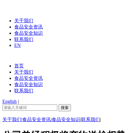
关于我们
食品安全资讯
食品安全知识
联系我们
EN
首页
关于我们
食品安全资讯
食品安全知识
联系我们
English
|
关于我们
|
食品安全资讯
|
食品安全知识
|
联系我们
|