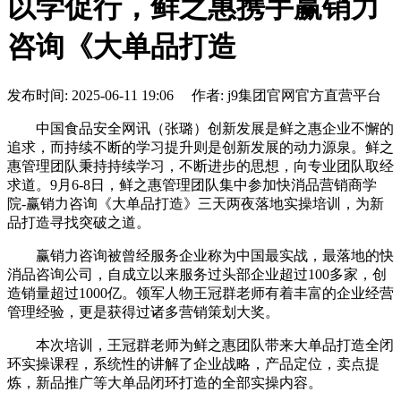
以学促行，鲜之惠携手赢销力
咨询《大单品打造
发布时间: 2025-06-11 19:06 作者: j9集团官网官方直营平台
中国食品安全网讯（张璐）创新发展是鲜之惠企业不懈的
追求，而持续不断的学习提升则是创新发展的动力源泉。鲜之
惠管理团队秉持持续学习，不断进步的思想，向专业团队取经
求道。9月6-8日，鲜之惠管理团队集中参加快消品营销商学
院-赢销力咨询《大单品打造》三天两夜落地实操培训，为新
品打造寻找突破之道。
赢销力咨询被曾经服务企业称为中国最实战，最落地的快
消品咨询公司，自成立以来服务过头部企业超过100多家，创
造销量超过1000亿。领军人物王冠群老师有着丰富的企业经营
管理经验，更是获得过诸多营销策划大奖。
本次培训，王冠群老师为鲜之惠团队带来大单品打造全闭
环实操课程，系统性的讲解了企业战略，产品定位，卖点提
炼，新品推广等大单品闭环打造的全部实操内容。