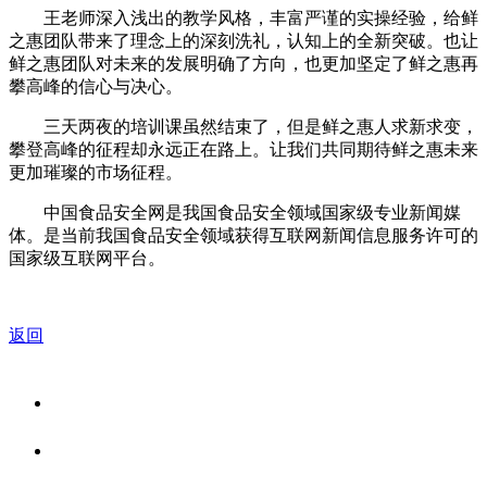
王老师深入浅出的教学风格，丰富严谨的实操经验，给鲜
之惠团队带来了理念上的深刻洗礼，认知上的全新突破。也让
鲜之惠团队对未来的发展明确了方向，也更加坚定了鲜之惠再
攀高峰的信心与决心。
三天两夜的培训课虽然结束了，但是鲜之惠人求新求变，
攀登高峰的征程却永远正在路上。让我们共同期待鲜之惠未来
更加璀璨的市场征程。
中国食品安全网是我国食品安全领域国家级专业新闻媒
体。是当前我国食品安全领域获得互联网新闻信息服务许可的
国家级互联网平台。
返回
关于我们
食品安全资讯