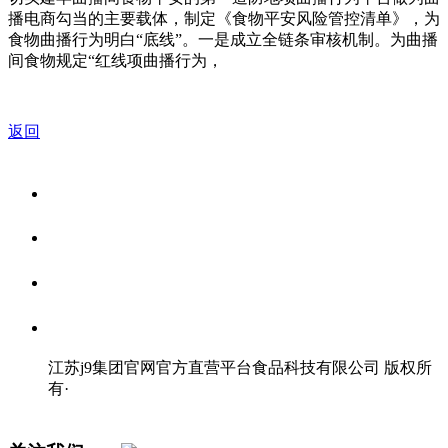
播电商勾当的主要载体，制定《食物平安风险管控清单》，为
食物曲播行为明白“底线”。一是成立全链条审核机制。为曲播
间食物规定“红线项曲播行为，
返回
关于我们
食品安全资讯
食品安全知识
联系我们
江苏j9集团官网官方直营平台食品科技有限公司 版权所
有
·
网站地图