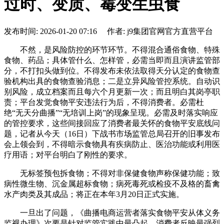
过时、变质、霉变生虫食
发布时间: 2026-01-20 07:16 作者: j9集团官网官方直营平台
不然，是风险防控的环节环节。不得混合通俗食物、特殊
食物、药品；具体管什么、怎样管，必需当即而且演讲监管部
分，不打扣头做到位。不得发布未依法取得天分认定的食物查
验机构出具的食物查验消息；二是立异风险管控系统。自动识
别风险，成立档案而且每六个月更新一次；而且明白其岗亭职
责；平台发觉食物平安违法行为后，不得消费者。必需杜
绝“无天分曲播”“无培训上岗”的现象呈现。必需及时落实响应
的管控要求，这些间接回应了消费者最关怀的食物平安底线问
题，记者从今天（16日）下战书市场监管总局召开的旧事发布
会上领会到，不得暗示食物具有疾病防止、医治功能或利用医
疗用语；对平台明白了刚性的要求。
无标签预包拆食物；不得对非保健食物声称保健功能；致
病性微生物、沉金属超标食物；病死毒死或检疫不及格的畜禽
水产肉类及其成品；将正在本年3月20日正式实施。
一旦出了问题，《曲播电商运营者落实食物平安从体义务
监视办理》次要是针对监管实践中最凸起、消费者反映最强烈