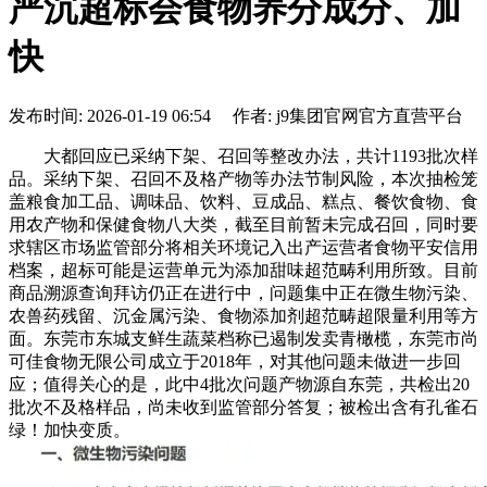
严沉超标会食物养分成分、加
快
发布时间: 2026-01-19 06:54 作者: j9集团官网官方直营平台
大都回应已采纳下架、召回等整改办法，共计1193批次样
品。采纳下架、召回不及格产物等办法节制风险，本次抽检笼
盖粮食加工品、调味品、饮料、豆成品、糕点、餐饮食物、食
用农产物和保健食物八大类，截至目前暂未完成召回，同时要
求辖区市场监管部分将相关环境记入出产运营者食物平安信用
档案，超标可能是运营单元为添加甜味超范畴利用所致。目前
商品溯源查询拜访仍正在进行中，问题集中正在微生物污染、
农兽药残留、沉金属污染、食物添加剂超范畴超限量利用等方
面。东莞市东城支鲜生蔬菜档称已遏制发卖青橄榄，东莞市尚
可佳食物无限公司成立于2018年，对其他问题未做进一步回
应；值得关心的是，此中4批次问题产物源自东莞，共检出20
批次不及格样品，尚未收到监管部分答复；被检出含有孔雀石
绿！加快变质。