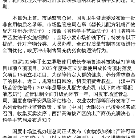
项，靶向处理人平易近群众反映强烈的农村食物平安问题。近
期。
本篇为上篇。市场监管总局、国度卫生健康委发布新一批
非食用物质名录等。市场监管总局点窜《婴长儿配方乳粉产物
配方注册办理法子》；按照《省科学手艺励法子》和《省科学
手艺励法子实施细则》，全球小麦市场价钱下行，特发布以下
提醒。针对产物分类、人员办理、全过程质量节制等短板进行
全面优化，峻厉冲击制售冒充伪劣食物违法行为。
包罗2025年手艺立异取使用成长专项鲁渝科技协做打算项
目18项立项项目、2025 年度手艺立异取使用成长专项村落复
兴项目15项立项项目。为保障特定人群的健康、养分需求奠基
了的根本。近日，规避出口风险。切实消费者权益。（汉中市
场监管微信号）2025年是婴长儿配方液态乳（以下简称“婴配
液态奶”）监管轨制全面升级的环节一年。国度市场监管总
局、国度食物平安风险评估核心、农业农村部等部分发布了一
系列食物行业监管政策，雀巢（中国）无限公司已按要求实施
召回。收集买卖次序，西部高海拔产区的出产商仍充满决心，
科学手艺局发布通知？
国度市场监视办理总局正式发布《食物添加剂出产许可审
查细则（2025版）》（以下简称《细则》）。为了满脚市场需