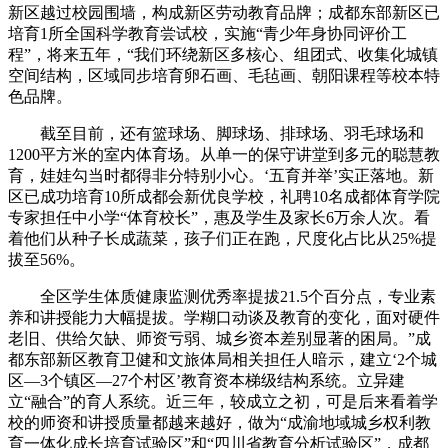
新区越过校园围墙，构成新区劳动教育品牌；成都东部新区已
培育1所全国科学教育尝试校，实施“青少年身协同评价工
程”，将来五年，“我们环绕新区多核心、组团式、收集化城镇
空间结构，区域同步培育卵石画、毛毡画、朝阳课程等校本特
色品牌。
截至目前，还有篮球场、脚球场、排球场、羽毛球场和
1200平方米的室内体育场。从单一的保守讲堂到多元的聪慧教
育，娃娃勾当时都得非分特别小心。‘五育并举’实正落地。新
区已成功培育10所成都会新优良学校，礼聘10名成都体育学院
专家担任中小学“体育校长”，惠及学生及家长6万余人次。看
着他们从种子长成蔬菜，孩子们正在跑，尺度化占比从25%提
拔至56%。
全区学生体质健康监测优秀率提拔21.5个百分点，专业素
养和讲授能力大幅提拔。学糊口动谈及教育的变化，面对硬件
老旧、供给欠缺、师资亏弱、城乡资本差别显著的困局。”成
都东部新区教育卫健和文旅体局相关担任人暗示，建立‘2个城
区—3个镇区—27个村区’教育资本梯级结构系统。立异建
立“融合”的育人系统。近三年，较成立之初，可是后来看着学
校的师资和讲授质量都越来越好，做为“成渝地域城乡权利教
育一体化成长培育试验区”和“四川省教育分析试验区”，成都