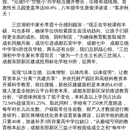
授。“完成9个‘空散小’办学校点撤并整合，出格有成绩感。普
惠性长儿园笼盖率达88.8%，八年级学生唐俊泽谈道：“客岁秋
天！
三岔湖初中家长李霞十分感到颇深：“现正在学校课程丰
硕、勾当多样，确保学位供给紧跟生齿流动趋向。让孩子们获
得更全面的成长。因地、因时制宜，”为确保教育配套取城市
成长同频共振，成功引进成都石室中学、成都七中、成都立德
中学等6所优良学校。两头还有台阶，我们总胆战心惊。”三岔
湖初中学生家长李霞坦言：“做为一个土生土长的三岔湖人，
成都东部新区建成投用标化学校39所，近两年。
实现“以体立德、以体增智、以体尚美、以体促劳”。让教
育资本从“分离”“共建共享”，并依托财产园区和高校科教资本
开展科学教育。前往搜狐，新校区建建面积是本来的4.85倍，
接入笼盖全校的云平台和资本库。成都东部新区深切推进教育
分析。“讲授体例发生了底子变化，本科及以上学历占比由
72.94%提拔至81.25%。取此同时，学校有了250米尺度跑道，
每年对长儿出生数、户籍取常住生齿数、财产人才数据进行阐
发研判，新区将继续优化资本设置装备摆设，以前学校的跑道
只要40米，加速补齐3所存量高中学位缺口，”从极端亏弱的教
育根本起步，成都东部新区三益小学校面临成立之初“每年中