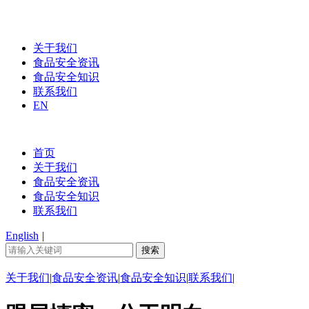
关于我们
食品安全资讯
食品安全知识
联系我们
EN
首页
关于我们
食品安全资讯
食品安全知识
联系我们
English
|
关于我们
|
食品安全资讯
|
食品安全知识
|
联系我们
|