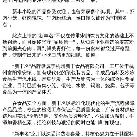
是全国范围内专注小吃品类的新三板第一股。
新丰小吃的产品备受欢迎，也曾荣获多个奖项。其中，虾
肉小笼、虾肉馄饨、牛肉粉丝汤、喉口馒头被评为“中国名
点”。
此次上市的“新丰名”不仅在传承宋韵饮食文化的基础上不
断创新，而且始终坚守“品质第一”，从知名企业精选的麦芯粉
到前腿夹心肉，再到鲜美青虾仁，每一份食材都经过严格甄
选，使制作出来的小吃口感更加细腻、筋道。
“新丰名”品牌隶属于杭州新丰食品有限公司，工厂位于杭
州富阳常安镇，拥有现代化的预包装食品、半成品馅料及冷冻
食品生产流水线，是集研发、生产及销售为一体的综合性食品
企业。目前已拥有集小笼、馄饨、水饺、锅贴、烧卖、包子等
食品为一体的产品体系。
在食品安全方面，新丰名以标准化现代化的生产流程保障
产品品质，专业的检测工序保证产品质量安全，所有食材供应
链均能实现“全程追溯、安全品质透明化”，不添加防腐剂，不
添加香精色素，拒绝科技与狠活的同时也能“鲜”如现包。
“新丰名”之所以深受消费者喜爱，其核心魅力在于其配料