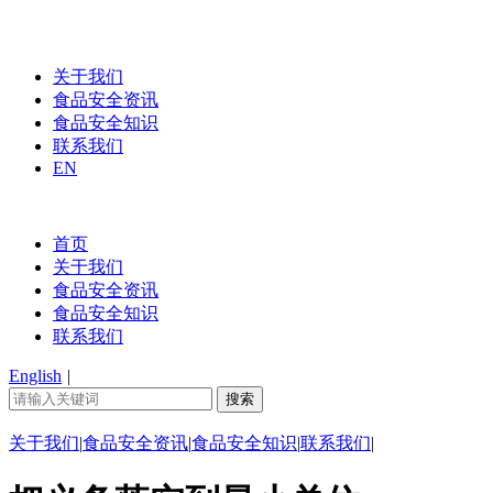
关于我们
食品安全资讯
食品安全知识
联系我们
EN
首页
关于我们
食品安全资讯
食品安全知识
联系我们
English
|
关于我们
|
食品安全资讯
|
食品安全知识
|
联系我们
|