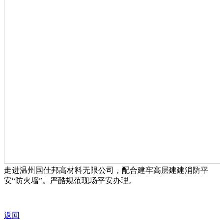
走进温州国仕邦高材料无限公司，配合建牢高层建建消防平
安“防火墙”。严酷规范现场平安办理。
返回