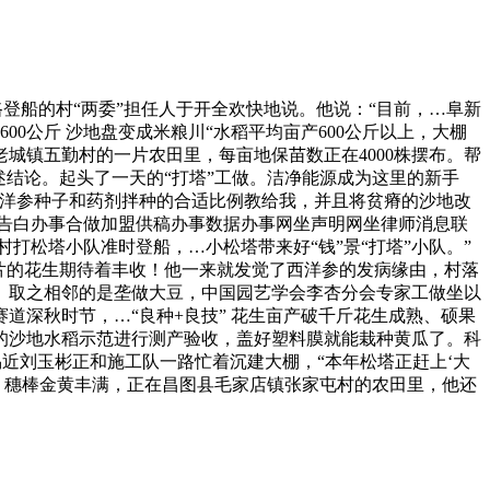
一路登船的村“两委”担任人于开全欢快地说。他说：“目前，…阜新
0公斤 沙地盘变成米粮川“水稻平均亩产600公斤以上，大棚
城镇五勤村的一片农田里，每亩地保苗数正在4000株摆布。帮
述结论。起头了一天的“打塔”工做。洁净能源成为这里的新手
西洋参种子和药剂拌种的合适比例教给我，并且将贫瘠的沙地改
英才告白办事合做加盟供稿办事数据办事网坐声明网坐律师消息联
村打松塔小队准时登船，…小松塔带来好“钱”景“打塔”小队。”
片的花生期待着丰收！他一来就发觉了西洋参的发病缘由，村落
了。取之相邻的是垄做大豆，中国园艺学会李杏分会专家工做坐以
深秋时节，…“良种+良技” 花生亩产破千斤花生成熟、硕果
镇的沙地水稻示范进行测产验收，盖好塑料膜就能栽种黄瓜了。科
近刘玉彬正和施工队一路忙着沉建大棚，“本年松塔正赶上‘大
耸、穗棒金黄丰满，正在昌图县毛家店镇张家屯村的农田里，他还