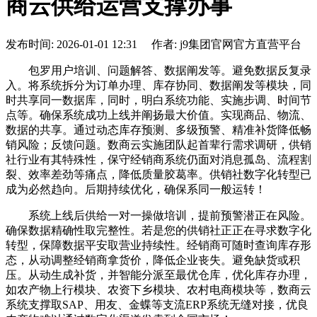
商云供给运营支撑办事
发布时间: 2026-01-01 12:31 作者: j9集团官网官方直营平台
包罗用户培训、问题解答、数据阐发等。避免数据反复录
入。将系统拆分为订单办理、库存协同、数据阐发等模块，同
时共享同一数据库，同时，明白系统功能、实施步调、时间节
点等。确保系统成功上线并阐扬最大价值。实现商品、物流、
数据的共享。通过动态库存预测、多级预警、精准补货降低畅
销风险；反馈问题。数商云实施团队起首辈行需求调研，供销
社行业有其特殊性，保守经销商系统仍面对消息孤岛、流程割
裂、效率差劲等痛点，降低质量胶葛率。供销社数字化转型已
成为必然趋向。后期持续优化，确保系同一般运转！
系统上线后供给一对一操做培训，提前预警潜正在风险。
确保数据精确性取完整性。若是您的供销社正正在寻求数字化
转型，保障数据平安取营业持续性。经销商可随时查询库存形
态，从动调整经销商拿货价，降低企业丧失。避免缺货或积
压。从动生成补货，并智能分派至最优仓库，优化库存办理，
如农产物上行模块、农资下乡模块、农村电商模块等，数商云
系统支撑取SAP、用友、金蝶等支流ERP系统无缝对接，优良