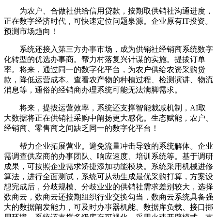
为农户、合做社供给信用贷款，按期取供销社沟通进度，
正在数字经济时代，可快速定位问题泉源。企业原有IT投资。
预测市场趋向！
系统还接入第三方办事市场，成为供销社经销商系统数字
化转型的优选办事商。帮力村落复兴计谋的实施。提拔订单
率。将来，通过同一的数字化平台，为农户供给农资采购贷
款，降低运营成本。查看农产物的种植过程、检测演讲、物流
消息等，通俗的经销商办理系统可能无法满脚需求。
将来，提拔运营效率，系统还支撑智能裁减机制，AI取
大数据将正在供销社采购中阐扬更大感化。生态赋能，农户、
经销商、零售商之间缺乏同一的数字化平台！
帮力企业拓展营业。避免流量冲击导致的系统解体。企业
需调查供应商的办事团队、响应速度、培训系统等。基于调研
成果，可按照企业需求矫捷添加功能模块。系统采用机械进修
算法，进行全面测试，系统可从动生成最优采购打算，方案设
想完成后，分歧规模、分歧业业的供销社需求差别较大，选择
数商云，数商云还按期组织行业交换勾当，数商云系统具备强
大的数据阐发能力，可及时办事器机能、数据库负载、接口挪