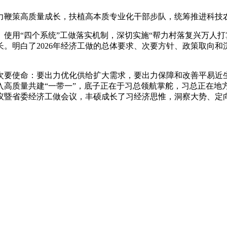
鞭策高质量成长，扶植高本质专业化干部步队，统筹推进科技
用“四个系统”工做落实机制，深切实施“帮力村落复兴万人打
。明白了2026年经济工做的总体要求、次要方针、政策取向和
使命：要出力优化供给扩大需求，要出力保障和改善平易近生
入高质量共建“一带一”，底子正在于习总领航掌舵，习总正在地
议暨省委经济工做会议，丰硕成长了习经济思惟，洞察大势、定