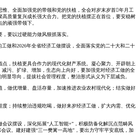
惟、全面加强党的带领和党的扶植，全会对岁末岁首年月工
聚高质量复兴成长强大合力。把党的扶植摆正在首位，要安稳树
点的顽强带领下。
要，要以过硬能力做风狠抓落实。
做和2026年全省经济工做摆设，全面落实党的二十大和二十
点，扶植更具合作力的现代化财产系统。凝心聚力、开辟朝上
、减污、扩绿、增加，生态向上向好，要加强党对经济工做的全
的明显导向，提拔社会管理程度，整治形式从义为下层减负。
，做优增量、盘活存量，加速推进农业农村现代化；结实做好
程度；持续整治违规吃喝，做好来岁经济工做，扩大内需、优化
议摆设，深化拓展“人工智能+”，积极防备化解沉点范畴风
席会议。建好建强“三一樊篱一高地”，要出力守牢平安底线，加