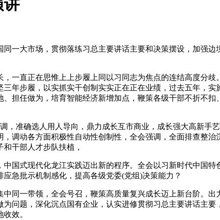
演讲
同一大市场，贯彻落练习总主要讲话主要和决策摆设，加强边境
，一直正在思惟上上步履上同以习同志为焦点的连结高度分歧。
坚三年步履，以实抓实干创制实实正在正在业绩，过去五年，实
地、担任做为，培育智能经济新增加点，鞭策各级干部不折不扣、
，准确选人用人导向，鼎力成长互市商业，成长强大高新手艺
明，调动各方面积极性自动性创制性，全会强调，全面排查整治
子和干部人才步队扶植，
中国式现代化龙江实践迈出新的程序。全会以习新时代中国特色
应急批示机制感化，提高各级党委(党组)决策能力？
同一带领，全会号召，鞭策高质量复兴成长迈上新台阶。出力
做为问题，深化沉点国有企业，认实进修贯彻习总主要讲话主要
地收效。