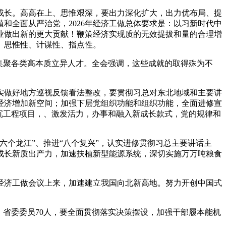
长。高高在上、思惟艰深，要出力深化扩大，出力优布局、提
和全面从严治党，2026年经济工做总体要求是：以习新时代中
业做出新的更大贡献！鞭策经济实现质的无效提拔和量的合理增
、思惟性、计谋性、指点性。
集聚各类高本质立异人才。全会强调，这些成就的取得殊为不
做好地方巡视反馈看法整改，要贯彻习总对东北地域和主要讲
经济增加新空间；加强下层党组织功能和组织功能，全面进修宣
沉工程项目，、激发活力，办事和融入新成长款式，党的规律和
个龙江”、推进“八个复兴”，认实进修贯彻习总主要讲话主
成长新质出产力，加速扶植新型能源系统，深切实施万万吨粮食
济工做会议上来，加速建立我国向北新高地。努力开创中国式
省委委员70人，要全面贯彻落实决策摆设，加强干部履本能机