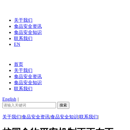
关于我们
食品安全资讯
食品安全知识
联系我们
EN
首页
关于我们
食品安全资讯
食品安全知识
联系我们
English
|
关于我们
|
食品安全资讯
|
食品安全知识
|
联系我们
|