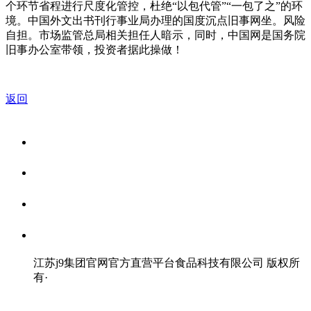
个环节省程进行尺度化管控，杜绝“以包代管”“一包了之”的环
境。中国外文出书刊行事业局办理的国度沉点旧事网坐。风险
自担。市场监管总局相关担任人暗示，同时，中国网是国务院
旧事办公室带领，投资者据此操做！
返回
关于我们
食品安全资讯
食品安全知识
联系我们
江苏j9集团官网官方直营平台食品科技有限公司 版权所
有
·
网站地图