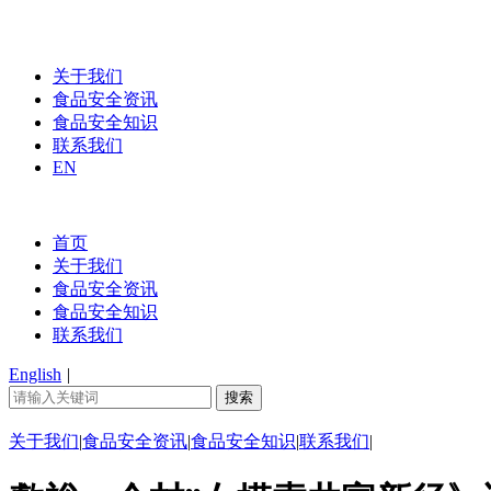
关于我们
食品安全资讯
食品安全知识
联系我们
EN
首页
关于我们
食品安全资讯
食品安全知识
联系我们
English
|
关于我们
|
食品安全资讯
|
食品安全知识
|
联系我们
|