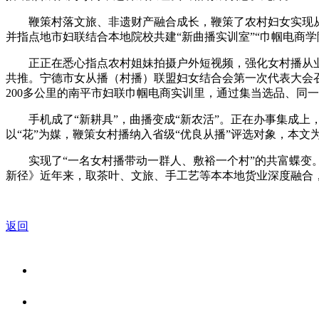
鞭策村落文旅、非遗财产融合成长，鞭策了农村妇女实现从村落
并指点地市妇联结合本地院校共建“新曲播实训室”“巾帼电商学
正正在悉心指点农村姐妹拍摄户外短视频，强化女村播从业韧性
共推。宁德市女从播（村播）联盟妇女结合会第一次代表大会召
200多公里的南平市妇联巾帼电商实训里，通过集当选品、同
手机成了“新耕具”，曲播变成“新农活”。正在办事集成上
以“花”为媒，鞭策女村播纳入省级“优良从播”评选对象，本
实现了“一名女村播带动一群人、敷裕一个村”的共富蝶变。人
新径》近年来，取茶叶、文旅、手工艺等本本地货业深度融合，
返回
关于我们
食品安全资讯