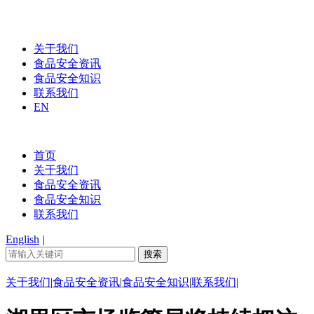
关于我们
食品安全资讯
食品安全知识
联系我们
EN
首页
关于我们
食品安全资讯
食品安全知识
联系我们
English
|
关于我们
|
食品安全资讯
|
食品安全知识
|
联系我们
|