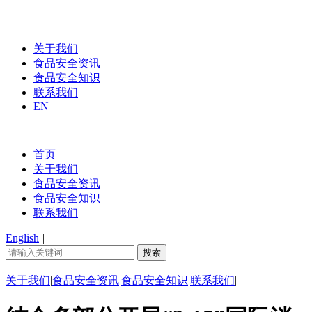
关于我们
食品安全资讯
食品安全知识
联系我们
EN
首页
关于我们
食品安全资讯
食品安全知识
联系我们
English
|
关于我们
|
食品安全资讯
|
食品安全知识
|
联系我们
|