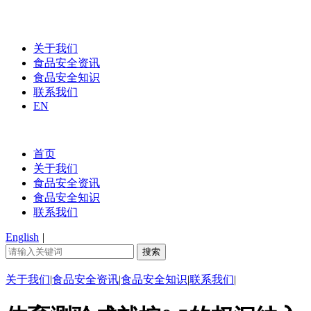
关于我们
食品安全资讯
食品安全知识
联系我们
EN
首页
关于我们
食品安全资讯
食品安全知识
联系我们
English
|
关于我们
|
食品安全资讯
|
食品安全知识
|
联系我们
|