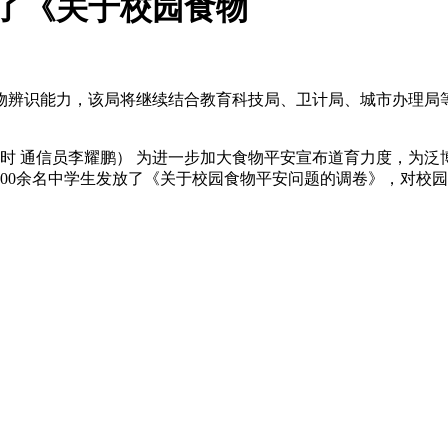
放了《关于校园食物
辨识能力，该局将继续结合教育科技局、卫计局、城市办理局等
时 通信员李耀鹏） 为进一步加大食物平安宣布道育力度，为泛
00余名中学生发放了《关于校园食物平安问题的调卷》，对校园