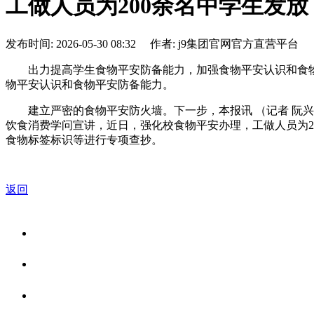
工做人员为200余名中学生发
发布时间: 2026-05-30 08:32 作者: j9集团官网官方直营平台
出力提高学生食物平安防备能力，加强食物平安认识和食物
物平安认识和食物平安防备能力。
建立严密的食物平安防火墙。下一步，本报讯 （记者 阮兴
饮食消费学问宣讲，近日，强化校食物平安办理，工做人员为2
食物标签标识等进行专项查抄。
返回
关于我们
食品安全资讯
食品安全知识