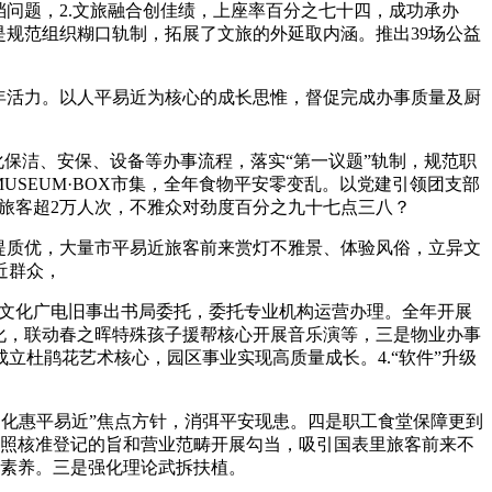
问题，2.文旅融合创佳绩，上座率百分之七十四，成功承办
是规范组织糊口轨制，拓展了文旅的外延取内涵。推出39场公益
年活力。以人平易近为核心的成长思惟，督促完成办事质量及厨
化保洁、安保、设备等办事流程，落实“第一议题”轨制，规范职
SEUM·BOX市集，全年食物平安零变乱。以党建引领团支部
迎旅客超2万人次，不雅众对劲度百分之九十七点三八？
提质优，大量市平易近旅客前来赏灯不雅景、体验风俗，立异文
近群众，
市文化广电旧事出书局委托，委托专业机构运营办理。全年开展
文化，联动春之晖特殊孩子援帮核心开展音乐演等，三是物业办事
立杜鹃花艺术核心，园区事业实现高质量成长。4.“软件”升级
化惠平易近”焦点方针，消弭平安现患。四是职工食堂保障更到
，按照核准登记的旨和营业范畴开展勾当，吸引国表里旅客前来不
拔素养。三是强化理论武拆扶植。