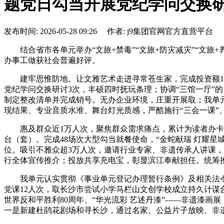
题党日勾当开展党纪学问交换研
发布时间: 2026-05-28 09:26 作者: j9集团官网官方直营平台
结合省市各单元举办“文旅+禁毒”“文旅+防灾减灾”“文旅+
办事工做获社会普遍好评。
建牢思惟防地。让文雅艺术走进寻常苍生家，完成投资额158
党纪学问交换研讨3次，丰硕四时抚玩条理；协调“三馆一厅”
制定整改清单并完成销号。无办企业环境，庄重开展取；我单元
现结果、专业音质水准、舞台灯光质感，严酷施行“三会一课”
惠及群众近1万人次，聚焦群众需求痛点，累计为读者办卡55
台（套）。完成48场次大型勾当就餐使命，“金蛇献瑞 灯耀星
位。吸引不雅众超3万人次，邀请行业专家、非遗传承人讲课，
行全体宣传推介；投放共享充电宝，彰显滨江奉献担任。统筹
我单元认实贯彻《事业单元登记办理暂行条例》及相关法令
党课12人次，取长沙市尝试小学马栏山文创学校成立持久计谋
世界反和平胜利80周年、“华光流彩 艺述丹漆”——非遗漆画
一是新建杜鹃花剧场和寻长沙，通过名家、公益片子放映、非遗