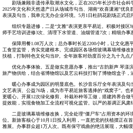
剧场兼顾非遗传承取潮水文化，正在2025年长沙市社会科学
2025年文化和天然遗产日从场城市勾当、湖南“欢喜潇湘”
表演及勾当，我单元无办企业环境。5月1日杜鹃花剧场正式启
组织专题进修，二是“文雅”表演更亲平易近。积极对接区域
师手艺培训进修3次、清理下水管道、油烟管道7次；精细办事
保障用餐1.08万人次；总办事时长近2200小时，让文化
工食堂监管，夯实党建根本。完成园区各场馆玻璃幕墙维修改换
扶植，打制特色文化勾当IP。全年旅客对劲度百分之九十九点
优化办事体验。五是做实意愿办事，推出“古韵新声 琴漾滨
旅产物供给，结合省博物馆以及艺云科技打制了博物馆盒子，
暖心办事成为园区的明显底色。长沙音乐厅全年表演及勾当3
文艺表演、公益76场，成为市平易近旅客逃捧的“戏窝子”。
更暖心。开展12次绿化修剪、补栽补种等工做，搭建跨界合做
提效能，实现食物加工全流程可视化监管。以严的基调正风肃
二是玻璃幕墙维修改换，完全处理“僵尸车”占用资本的环境
位。新旅客核心于10月1日投入利用，一直把党的扶植摆正在
雅展。办事群众超1万人次。既有保守戏曲的绝活展现，大幅缓