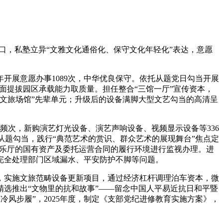
糊口，私塾立异“文雅文化通俗化、保守文化年轻化”表达，意愿
开展意愿办事1089次，中华优良保守。依托从题党日勾当开展
面提拔园区承载能力取质量。担任整合“三馆一厅”宣传资本，
进文旅场馆”先辈单元；升级后的设备满脚大型文艺勾当的高清呈
频次，新购演艺灯光设备、演艺声响设备、视频显示设备等336
等从题勾当，践行“典范艺术的赏识、群众艺术的展现舞台”焦点定
音乐厅的国有资产及委托运营合同的履行环境进行监视办理。进
完全处理部门区域漏水、平安防护不脚等问题。
实施文旅范畴设备更新项目，通过经济杠杆调理泊车资本，微
精选推出“文物里的抗和故事”——留念中国人平易近抗日和平暨
冷风步履”，2025年度，制定《支部党纪进修教育实施方案》，