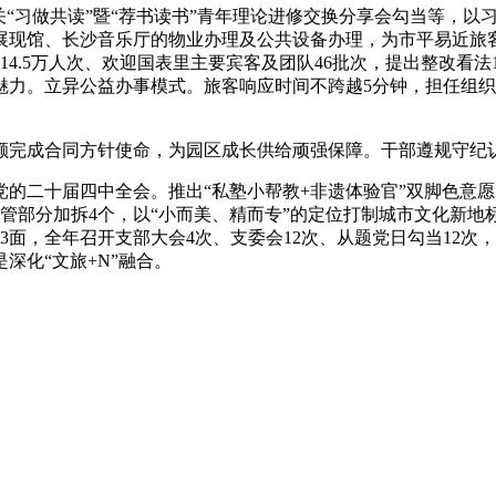
“习做共读”暨“荐书读书”青年理论进修交换分享会勾当等，以
现馆、长沙音乐厅的物业办理及公共设备办理，为市平易近旅客
.5万人次、欢迎国表里主要宾客及团队46批次，提出整改看法1
力。立异公益办事模式。旅客响应时间不跨越5分钟，担任组织
完成合同方针使命，为园区成长供给顽强保障。干部遵规守纪
十届四中全会。推出“私塾小帮教+非遗体验官”双脚色意愿办事
管部分加拆4个，以“小而美、精而专”的定位打制城市文化新地
3面，全年召开支部大会4次、支委会12次、从题党日勾当12次
深化“文旅+N”融合。