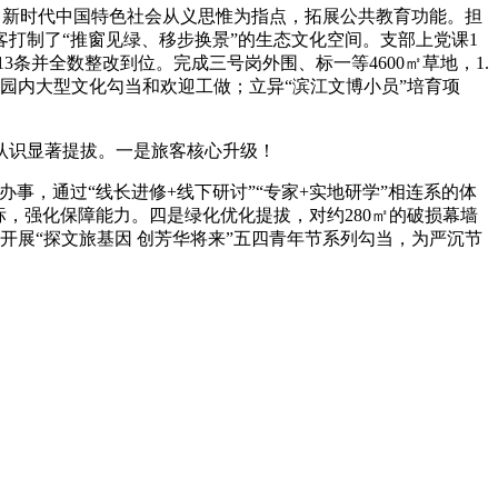
习新时代中国特色社会从义思惟为指点，拓展公共教育功能。担
打制了“推窗见绿、移步换景”的生态文化空间。支部上党课1
3条并全数整改到位。完成三号岗外围、标一等4600㎡草地，1.
园内大型文化勾当和欢迎工做；立异“滨江文博小员”培育项
认识显著提拔。一是旅客核心升级！
，通过“线长进修+线下研讨”“专家+实地研学”相连系的体
标，强化保障能力。四是绿化优化提拔，对约280㎡的破损幕墙
，开展“探文旅基因 创芳华将来”五四青年节系列勾当，为严沉节