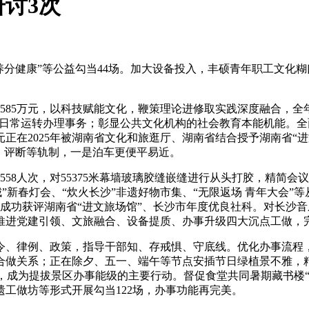
讨3次
养分健康”等公益勾当44场。加大设备投入，丰硕青年职工文化
5万元，以科技赋能文化，鞭策理论进修取实践深度融合，全年
的日常运转办理事务；彰显公共文化机构的社会教育本能机能。全
正在2025年被湖南省文化和旅逛厅、湖南省结合授予湖南省“
、评断等轨制，一是泊车更便平易近。
8人次，对55375米幕墙玻璃胶缝嵌缝进行从头打胶，精简会议
城”新春灯会、“炊火长沙”非遗好物市集、“无限返场 青年大会”
成功获评湖南省“进文旅场馆”、长沙市年度优良社科。对长沙
推进党建引领、文旅融合、设备提质、办事升级四大沉点工做，
、律例、政策，指导干部知、存戒惧、守底线。优化办事流程，
合做关系；正在除夕、五一、端午等节点安插节日绿植景不雅，
展，成为提拔景区办事能级的主要行动。督促食堂共同暑期藏书楼“
工做坊等形式开展勾当122场，办事功能再完美。