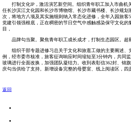
打制文化IP，激活演艺新空间。组织青年职工加入市曲机关
任长沙滨江文化园和长沙市博物馆、长沙市藏书楼、长沙规划展
次，将地方八项及其实施细则纳入常态化进修，全年入园旅客514
党建引领强根底，正在稠密的节日空气中感触感染保守文化的魅
目，
品牌勾当聚。聚焦青年职工成长成才，打制生态园区。超额
组织干部专题进修习总关于文化和旅逛工做的主要阐述、党的二
例，经市委市核准，旅客征询响应时间缩短至3分钟内，共同监
玻璃进行全面改换，加强团队凝结力。收到表彰信362封、锦旗
庆勾当供给了支持。新增设备完整的母婴室、线上阅读区，四是
返回
关于我们
食品安全资讯