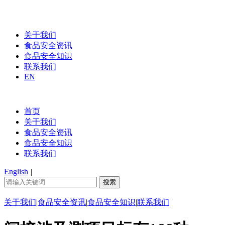
关于我们
食品安全资讯
食品安全知识
联系我们
EN
首页
关于我们
食品安全资讯
食品安全知识
联系我们
English
|
关于我们
|
食品安全资讯
|
食品安全知识
|
联系我们
|