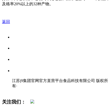
及格率20%以上的32种产物。
返回
关于我们
食品安全资讯
食品安全知识
联系我们
江苏j9集团官网官方直营平台食品科技有限公司 版权所
有
·
网站地图
关注我们：