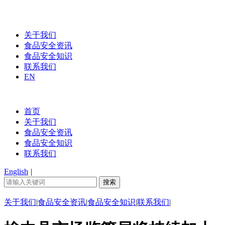
关于我们
食品安全资讯
食品安全知识
联系我们
EN
首页
关于我们
食品安全资讯
食品安全知识
联系我们
English
|
关于我们
|
食品安全资讯
|
食品安全知识
|
联系我们
|