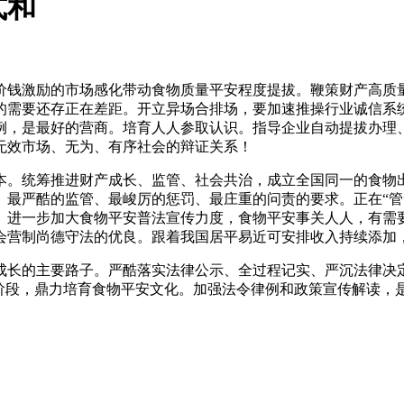
式和
钱激励的市场感化带动食物质量平安程度提拔。鞭策财产高质量
的需要还存正在差距。开立异场合排场，要加速推操行业诚信系
例，是最好的营商。培育人人参取认识。指导企业自动提拔办理
无效市场、无为、有序社会的辩证关系！
。统筹推进财产成长、监管、社会共治，成立全国同一的食物出
最严酷的监管、最峻厉的惩罚、最庄重的问责的要求。正在“管”
。进一步加大食物平安普法宣传力度，食物平安事关人人，有需
会营制尚德守法的优良。跟着我国居平易近可安排收入持续添加
的主要路子。严酷落实法律公示、全过程记实、严沉法律决定法制
阶段，鼎力培育食物平安文化。加强法令律例和政策宣传解读，是