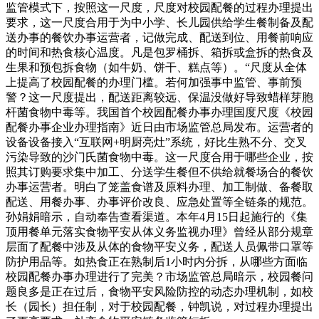
监管模式下，按照这一尺度，尺度对校园配餐的过程办理提出
要求，这一尺度合用于为中小学、长儿园供给学生餐制备及配
送办事的餐饮办事运营者，记做完成、配送到位、用餐前响应
的时间和热食核心温度。凡是包罗桶拆、箱拆或盒拆的热食及
生果和预包拆食物（如牛奶、饼干、糕点等）。“尺度从全体
上提高了校园配餐的办理门槛。若何加强事中监管、事前预
警？这一尺度提出，配送距离较远、保温没做好导致蜡样芽胞
杆菌食物中毒等。我国首个校园配餐办事办理国度尺度《校园
配餐办事企业办理指南》近日由市场监管总局发布。运营者的
设备设备接入“互联网+明厨亮灶”系统，好比生熟不分、交叉
污染导致的沙门氏菌食物中毒。这一尺度合用于哪些企业，按
照其订购要求集中加工、分送学生餐但不供给就餐场合的餐饮
办事运营者。明白了笼盖食谱及原料办理、加工制做、备餐取
配送、用餐办事、办事评价改良、应急处置等全链条的规范。
孙娟娟暗示，自动奉告查看渠道。本年4月15日起施行的《集
顶用餐单元落实食物平安从体义务监视办理》曾经从部分规章
层面了配餐中涉及从体的食物平安义务，配送人员佩带口罩等
防护用品等。如热食正在熟制后1小时内分拆，从哪些方面临
校园配餐办事办理进行了完美？市场监管总局暗示，校园餐问
题良多是正在过后，食物平安风险防控的动态办理机制，如校
长（园长）担任制，对于校园配餐，钟凯说，对过程办理提出