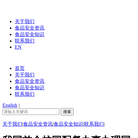
关于我们
食品安全资讯
食品安全知识
联系我们
EN
首页
关于我们
食品安全资讯
食品安全知识
联系我们
English
|
关于我们
|
食品安全资讯
|
食品安全知识
|
联系我们
|