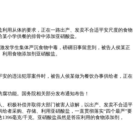
利用从体的要求，正在一路出产、发卖不合适平安尺度的食物
其给某小学供餐的排骨中添加亚硝酸盐。
盐激发学生集体严沉食物中毒，磅礴旧事留意到，被告人侯某正
、利用食物添加剂亚硝酸盐。
安的违法犯罪案件时，被告人侯某做为餐饮办事供给者，正在
防腐功能。国务院相关部分发布通知布告！
、积极补偿并取得大部门被害人谅解，以出产、发卖不合适平
给者采购、存储、利用亚硝酸盐，一直贯彻落实“四个最严”要
396毫克/千克。亚硝酸盐虽然是答应利用的食物添加剂，