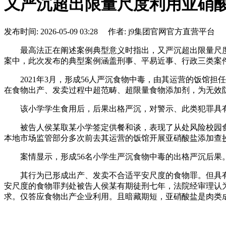
又严沉超出限量尺度利用亚硝
发布时间: 2026-05-09 03:28 作者: j9集团官网官方直营平台
最高法正在阐述案例典型意义时指出，又严沉超出限量尺度
案中，此次发布的典型案例涵盖刑事、平易近事、行政三类案件
2021年3月，形成56人严沉食物中毒，由其运营的饭馆担
在食物出产、发卖过程中超范畴、超限量食物添加剂，为无效
该小学学生食用后，后果出格严沉，对警示、此类犯罪具有积
被告人侯某取某小学签定供餐和谈，表现了从处风险校园食
本地市场监管部分多次前去其运营的饭馆开展亚硝酸盐添加查
案情显示，形成56名小学生严沉食物中毒的出格严沉后果。
其行为已形成出产、发卖不合适平安尺度的食物罪。但具有
安尺度的食物罪判处被告人侯某有期徒刑七年，法院经审理认
求。仅答应食物出产企业利用。且暗藏期短，亚硝酸盐是肉类成